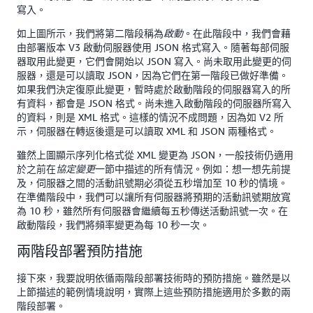
寫入。
如上圖所示，我們將第二階段稱為
。在此階段中，我們會藉
啟動
由部署版本 V3 啟動伺服器使用 JSON 格式寫入。隨著每部伺服
器取用此變更，它們會開始以 JSON 寫入。尚未取用此變更的伺
服器，還是可以讀取 JSON，因為它們在第一階段已做好準備。
如果我們決定復原此變更，暫時處於啟動階段的伺服器寫入的所
有資料，都會是 JSON 格式。尚未進入啟動階段的伺服器所寫入
的資料，則是 XML 格式。這樣的情況不成問題，因為如 V2 所
示，伺服器在轉返後還是可以讀取 XML 和 JSON 兩種格式。
雖然上圖顯示序列化格式從 XML 變更為 JSON，一般技術仍適用
於之前在
一節中描述的所有情況。例如：想一想先前提
協定變更
及，伺服器之間的活動訊號期必須從五秒增加至 10 秒的情境。
在準備階段中，我們可以讓所有伺服器將預期的活動訊號期放寬
為 10 秒，雖然所有伺服器會繼續每五秒傳送活動訊號一次。在
啟動階段，我們將頻率變更為每 10 秒一次。
兩階段部署預防措施
接下來，我要說明依循兩階段部署技術時的預防措施。雖然是以
上節描述的範例情境說明，實際上這些預防措施適用於多數的兩
階段部署。