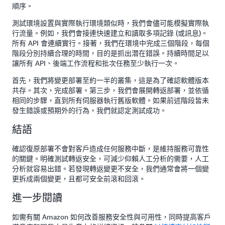
順序。
測試環境設置與實際執行環境類似時，我們會儘可能模擬實際執
行流量。例如，我們會接連快速建立和讀取多項記錄 (或訊息)。
所有 API 會連續實行。接著，我們在環境中完成三個階段，每個
階段分別持續合理的時間，目的是抓出潛在錯誤。持續時間足以
讓所有 API、後端工作流程和批次任務至少執行一次。
首先，我們將變更部署至約一半的叢集，這是為了確認軟體版本
共存。其次，完成部署。第三步，我們會展開轉返部署，並依循
相同的步驟，直到所有伺服器執行舊版軟體。如果前述階段皆未
發生錯誤或預期外的行為，我們就認定測試成功。
結語
確認復原部署不會對客戶造成任何服務中斷，是維持服務可靠性
的關鍵。明確測試轉返安全，可減少仰賴人工分析的需要，人工
分析就容易出錯。若發現轉返變更不安全，我們通常會將一個變
更拆成兩個變更，且都可安全前滾和回滾。
進一步閱讀
如需有關 Amazon 如何改善服務安全性與可用性，同時提高客戶