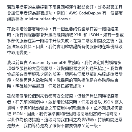
若取用變更的主機達到下限且回報運作狀態良好，許多部署工具
會讓使用者認為部署成功。例如：AWS CodeDeploy 有一個部署
組態稱為 minimumHealthyHosts。
在此兩階段部署範例中，有一個重要的假設是在第一階段結束
時，所有伺服器都會升級為能夠讀取 XML 和 JSON。如有一部或
多部伺服器在第一階段中升級失敗，在第二階段期間及之後，就
無法讀取資料。因此，我們會明確驗證所有伺服器均在準備階段
中取用變更。
我以前負責 Amazon DynamoDB 業務時，我們決定針對橫跨多
項微型服務的大量伺服器，改變伺服器之間的通訊協定。我負責
協調所有微型服務之間的部署，讓所有伺服器都能先達成準備階
段，然後再進入啟動階段。我採用的預防措施是在各階段結束
時，明確驗證每部單一伺服器已部署成功。
雖然兩個階段個別來看都可安全復原，但我們無法同時復原兩
者。在先前的範例中，啟動階段結束時，伺服器會以 JSON 寫入
資料。準備和啟動變更之前使用中的軟體版本，並不知道如何讀
取 JSON。因此，我們讓準備和啟動階段間隔相當的一段時間，
以此作為預防措施。這段時間我們稱之為
，持續時間通常
製作期
是數天。我們等待是為了確保不需要復原至前一版。