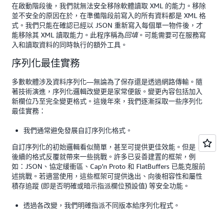
在啟動階段後，我們就無法安全移除軟體讀取 XML 的能力。移除
並不安全的原因在於，在準備階段前寫入的所有資料都是 XML 格
式。我們只能在確認已經以 JSON 重新寫入每個單一物件後，才
能移除其 XML 讀取能力。此程序稱為
。可能需要可在服務寫
回填
入和讀取資料的同時執行的額外工具。
序列化最佳實務
多數軟體涉及資料序列化—無論為了保存還是透過網路傳輸。隨
著技術演進，序列化邏輯改變更是家常便飯。變更內容包括加入
新欄位乃至完全變更格式。這幾年來，我們逐漸採取一些序列化
最佳實務：
我們通常避免發展自訂序列化格式。
自訂序列化的初始邏輯看似簡單，甚至可提供更佳效能。但是，
後續的格式反覆就帶來一些挑戰。許多已妥善建置的框架，例
如：JSON、協定緩衝區、Cap’n Proto 和 FlatBuffers 已能克服前
述挑戰。若適當使用，這些框架可提供逸出、向後相容性和屬性
積存追蹤 (即是否明確或暗示指派欄位預設值) 等安全功能。
透過各改變，我們明確指派不同版本給序列化程式。