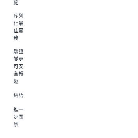
施
序列
化最
佳實
務
驗證
變更
可安
全轉
返
結語
進一
步閱
讀