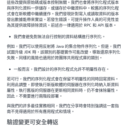
這些改變與原始碼或版本控制無關。我們也會將序列化程式版本
與序列化資料一併儲存，或儲存於中繼資料中。較舊的序列化程
式會在新軟體中繼續運作。我們發現針對寫入或讀取資料的版本
發出數據能帶來實益。若發生錯誤，可提升操作人員的可見性並
為其提供故障排除資訊。前述亦一律適用於 RPC 和 API 版本。
我們會避免對無法自行控制的資料結構進行序列化。
例如，我們可以使用反射將 Java 的集合物件序列化。但是，我們
試圖升級 JDK 時，該類別的基礎實作可能改變，導致還原序列化
失敗。同樣的風險也適用於跨團隊共用程式庫的類別。
一般而言，我們設計的序列化程式允許不明屬性存在。
若可行，我們的序列化程式會在保留不明屬性的同時回寫資料。
利用此調整，即使執行新版軟體的伺服器在序列化時納入新資料
屬性，執行舊版的伺服器在更新相同資料時，仍不會抹除屬性。
因此，不需要進行兩階段部署。
與我們的許多最佳實務相同，我們在分享時會特別強調這一套指
南不見得適用於所有應用程式和情境。
驗證變更可安全轉返