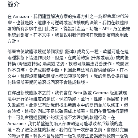
簡介
在 Amazon，我們建置解決方案的指導方針之一為
避免單向門決
。也就是說，遠離不可逆轉或無法擴展的決策。我們在軟體部
策
署的所有步驟中應用此方針，從設計產品、功能、API，乃至後端
系統到部署。在本文中，我會說明我們如何在軟體部署時應用此
方針。
部署會使軟體環境從某個狀態 (版本) 成為另一種。軟體可能在這
兩種狀態下皆運作良好。但是，在向前轉換 (升級或前滾) 或向後
轉換 (降級或轉返)
或
，軟體可能無法妥善運作。軟體運
期間
之後
作不良時，會造成服務中斷，也因此無法可靠提供給客戶。在本
文中，我假設兩種軟體版本都如預期般運作。我的焦點會擺在如
何確保部署期間前滾或回滾不會造成錯誤。
在釋出新軟體版本之前，我們會在 Beta 版或 Gamma 版測試環
境中進行多種維度的測試，例如功能、並行、性能、擴展和下游
失敗處理。此測試有助我們找出新版本中的問題並加以修正。但
有時候，這樣的測試不足以確保成功部署。我們在實際執行環境
中，可能會遭遇預期外的狀況或不太理想的軟體行為。在
Amazon，我們希望避免陷入部署轉返可能導致客戶錯誤的處
境。為了避免這樣的狀況，我們在每一次部署之前，會做好完備
的轉返準備。轉返不會導致前一版功能發生錯誤或導致前一版功