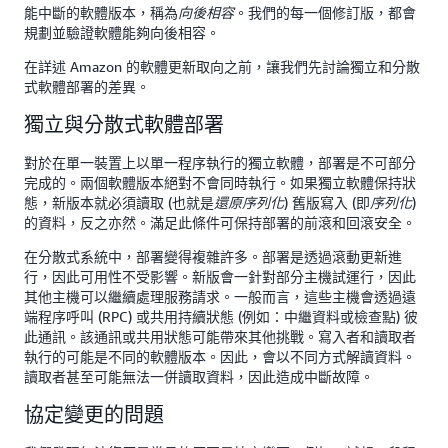
能中斷的軟體版本，稱為
。我們的每一個修訂版，都會
向後相容
規劃並驗證軟體能夠向後相容。
在詳述 Amazon 的軟體更新取向之前，讓我們先討論獨立和分散
式軟體部署的差異。
獨立與分散式軟體部署
對於在單一裝置上以單一程序執行的獨立軟體，部署是不可部分
完成的。兩個軟體版本絕對不會同時執行。如果獨立軟體保持狀
態，新版本就必須讀取 (也就是
) 舊版寫入 (即
)
還原序列化
序列化
的資料，反之亦然。滿足此條件可保持部署的前滾和回滾安全。
在分散式系統中，部署變得複雜許多。部署是透過滾動更新進
行，因此可用性不受影響。新版會一針對部分主機試運行，因此
其他主機可以繼續處理服務請求。一般而言，這些主機會透過遠
端程序呼叫 (RPC) 或共用持續狀態 (例如：中繼資料或檢查點) 彼
此通訊。該通訊或共用狀態可能帶來其他挑戰。寫入者和讀取者
執行的可能是不同的軟體版本。因此，會以不同方式解讀資料。
讀取者甚至可能無法一併讀取資料，因此造成中斷故障。
協定變更的問題