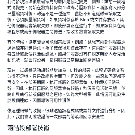
我們發現無法復原最常見的原因是協定變更。例如：試想一段程
式碼變更，開始在將資料保留至磁碟時壓縮資料。新版寫入部分
已壓縮資料後，轉返不是一種選擇。舊版不知道從磁碟讀取之
後，必須解壓縮資料。如果資料儲存於 Blob 或文件存放區，其
他伺服器就會讀取失敗，即使部署正在進行中。如果該資料在兩
項程序或兩部伺服器之間傳送，接收者將會讀取失敗。
有的時候，協定變更可能相當細微。例如：試想有兩部伺服器透
過連線非同步通訊。為了確保得知彼此存在，這兩部伺服器同意
每五秒彼此傳送活動訊號。如果伺服器沒有在規定時間內看見活
動訊號，就會假設另一部伺服器已當機並關閉連線。
現在，試想將活動訊號期增加為 10 秒的部署。此程式碼遞交看
似微不足道，只是改變數字而已。但改變之後，前滾和回滾都不
再安全。在部署期間，執行新版的伺服器每 10 秒傳送活動訊
號。因此，執行舊版的伺服器會有超過五秒沒看見活動訊號，並
終止與執行新版伺服器之連線。如為大型叢集，此情況可能發生
於數個連線，因而導致可用性滑落。
像這種細微的改變，很難透過讀程式碼或設計文件進行分析。因
此，我們會明確驗證每一次部署的前滾和回滾安全性。
兩階段部署技術