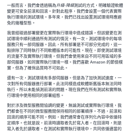
一般而言，我們會透過稱為
測試的方式，明確驗證軟體
升級-降級
變更可安全前滾和回滾。針對此程序，我們會設置一個代表實際
執行環境的測試環境。多年來，我們已找出設置測試環境時應避
免的幾種型態。
我曾經碰過部署變更在實際執行環境中造成錯誤，但該變更在測
試環境中順利通過所有測試的情況。有一次，測試環境中的每項
服務只有一部伺服器。因此，所有部署是不可部分完成的，這一
點排除了同時執行不同軟體版本的可能性。現在，即使測試環境
的流量不及實際執行環境，但我們會使用來自不同可用區域的多
部伺服器，如同實際執行環境一樣。我們喜歡 Amazon 的節儉樸
實，但為了確保品質時不可如此。
還有一次，測試環境有多部伺服器。但是為了加快測試速度，一
次對所有伺服器進行部署。此法同樣造成軟體新舊版本無法同時
執行。所以未能偵測前滾的問題。現在我們在所有測試和實際執
行環境中使用相同的部署組態。
對於涉及微型服務間協調的變更，無論測試或實際執行環境，我
們都會在不同的微型服務間保持相同的部署順序。不過，前滾和
回滾的順序可能不同。例如，我們通常會在序列化內容中依循特
定順序。也就是說，前滾時讀取者先於寫入者，在回滾時，則是
寫入者先於讀取者。在測試和實際執行環境中，共同依循適當的