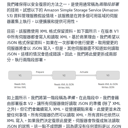
我們確保得以安全復原的方法之一，是使用通常稱為
兩階段部署
的技術。試想以下的 Amazon Simple Storage Service (Amazon
S3) 資料管理服務假設情境。該服務是在跨多個可用區域的伺服
器叢集上執行，以便擴展和提供可用性。
目前，該服務使用 XML 格式保留資料。如下圖所示，在版本 V1
中所有伺服器都會寫入和讀取 XML。基於商業理由，我們希望以
JSON 格式保留資料。如果在一次部署中進行變更，取用變更的
伺服器將會以 JSON 寫入。但是，其他伺服器還不知道如何讀取
JSON。這樣的情況會造成錯誤。因此，我們將此變更拆成兩部
分，執行兩階段部署。
如上圖所示，我們將第一階段稱為
。在此階段中，我們會藉
準備
由部署版本 V2，讓所有伺服器做好讀取 JSON 的準備 (除了 XML
之外)，但它們會繼續寫入 XML。從營運觀點來看，此變更並未改
變任何事情。所有伺服器仍然可以讀取 XML，所有資料也依然以
XML 寫入。如果我們決定復原此變更，伺服器會恢復成無法讀取
JSON 的狀態。這一點不成問題，因為還沒有任何資料是以 JSON