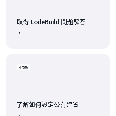
月 30 天 = 43,200
秒數
= 400 個建置分鐘數 * 0.005 USD
每月建置費用總計
= 43,200 執行個體分鐘數 * 0.003
每月預留費用總計
= 24,000 建置秒數 * 0.00001 USD
每月建置費用總計
=
2 USD
取得 CodeBuild 問題解答
USD =
=
129.60 USD
0.24 USD
 常見問答集
部落格
了解如何設定公有建置