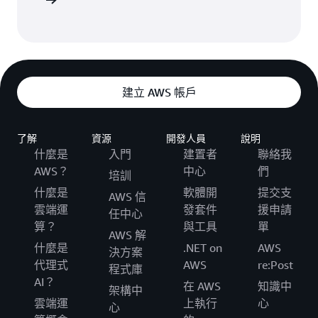
讀部落格
建立 AWS 帳戶
了解
資源
開發人員
說明
什麼是
入門
建置者
聯絡我
AWS？
中心
們
培訓
什麼是
軟體開
提交支
AWS 信
雲端運
發套件
援申請
任中心
算？
與工具
單
AWS 解
什麼是
.NET on
AWS
決方案
代理式
AWS
re:Post
程式庫
AI？
在 AWS
知識中
架構中
雲端運
上執行
心
心