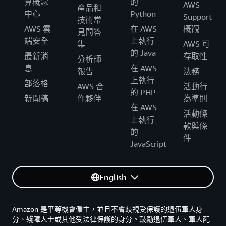
算概念
的
AWS
產品和
中心
Python
Support
技術常
AWS 雲
在 AWS
概觀
見問答
端安全
上執行
集
AWS 可
的 Java
最新消
存取性
分析師
息
在 AWS
報告
法務
上執行
部落格
AWS 合
活動行
的 PHP
新聞稿
作夥伴
為準則
在 AWS
活動條
上執行
款與條
的
件
JavaScript
English
Amazon 是平等機會僱主，並且不會歧視受保護的退伍軍人身
分、殘障人士或其他受法律保護的身分。鼓勵退伍軍人、軍人配