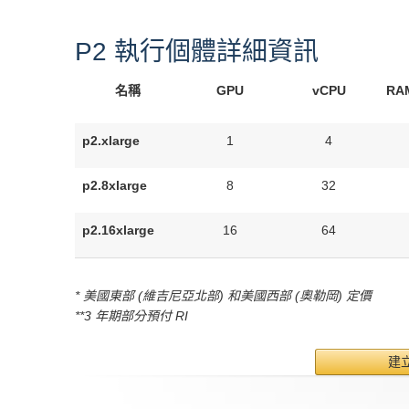
P2 執行個體詳細資訊
名稱
GPU
vCPU
RA
p2.xlarge
1
4
p2.8xlarge
8
32
p2.16xlarge
16
64
* 美國東部 (維吉尼亞北部) 和美國西部 (奧勒岡) 定價
**3 年期部分預付 RI
建