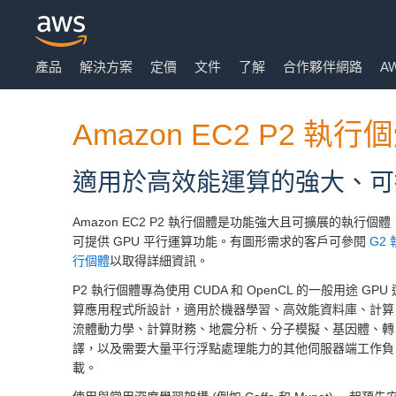
產品
解決方案
定價
文件
了解
合作夥伴網路
AW
Amazon EC2 P2 執行
Skip to Main Content
適用於高效能運算的強大、可擴
Amazon EC2 P2 執行個體是功能強大且可擴展的執行個體
可提供 GPU 平行運算功能。有圖形需求的客戶可參閱
G2 
行個體
以取得詳細資訊。
P2 執行個體專為使用 CUDA 和 OpenCL 的一般用途 GPU 
算應用程式所設計，適用於機器學習、高效能資料庫、計算
流體動力學、計算財務、地震分析、分子模擬、基因體、轉
譯，以及需要大量平行浮點處理能力的其他伺服器端工作負
載。