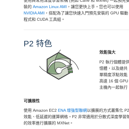
使用與常用深度學習架構 (例如 Caffe 和 Mxnet) 一起預先
裝的
Amazon Linux AMI
，讓您更快上手。您也可以使用
NVIDIA AMI
，搭配為了讓您快速入門預先安裝的 GPU 驅動
程式和 CUDA 工具組。
P2 特色
效能強大
P2 執行個體提供最多
憶體，以及總共 1
單精度浮點效能，
高達 16 個 GP
主機內一起執行
可擴展性
使用 Amazon EC2
ENA 增強型聯網
以擴展的方式叢集化 P
效能、低延遲的運算網格。P2 非常適用於分散式深度學習
的效率進行擴展的 MXNet。