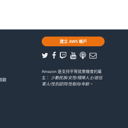
建立 AWS 帳戶
Amazon 是支持平等就業機會的雇
主：
少數民族/女性/殘障人士/退伍
 概觀
軍人/性別認同/性取向/年齡。