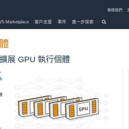
聯絡我們
S Marketplace
客戶支援
事件
進一步探索
個體
展 GPU 執行個體
，
執
運