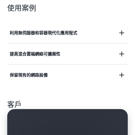
使用案例
利用無伺服器和容器現代化應用程式
擴展現代化應用程式以滿足需求，而無需複雜的組態
提高混合雲端網絡可擴展性
或 API 閘道。
使用單一負載平衡器，跨 AWS 和內部部署資源進行
保留現有的網路設備
進一步了解
負載平衡。
從偏好的廠商部署網路設備，同時利用雲端的規模和
進一步了解
客戶
靈活性
進一步了解