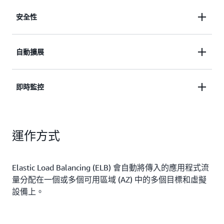
安全性
使用 SSL/TLS 終止、整合憑證管理和用戶端憑證驗
自動擴展
證來保護您的應用程式。
提供高可用性和自動擴展的應用程式。
即時監控
即時監控應用程式的運作狀態和效能，發現瓶頸，並
運作方式
維護 SLA 合規。
Elastic Load Balancing (ELB) 會自動將傳入的應用程式流
量分配在一個或多個可用區域 (AZ) 中的多個目標和虛擬
設備上。