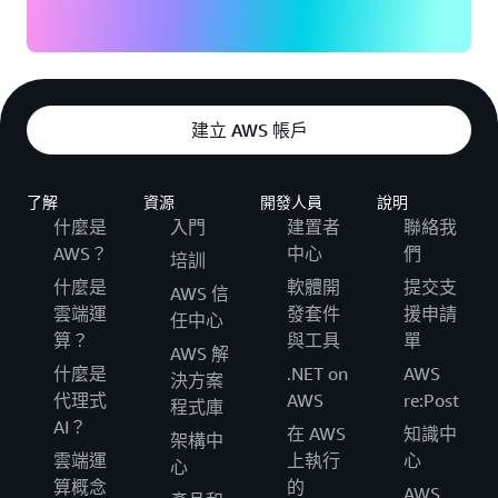
建立 AWS 帳戶
了解
資源
開發人員
說明
什麼是
入門
建置者
聯絡我
AWS？
中心
們
培訓
什麼是
軟體開
提交支
AWS 信
雲端運
發套件
援申請
任中心
算？
與工具
單
AWS 解
什麼是
.NET on
AWS
決方案
代理式
AWS
re:Post
程式庫
AI？
在 AWS
知識中
架構中
雲端運
上執行
心
心
算概念
的
AWS