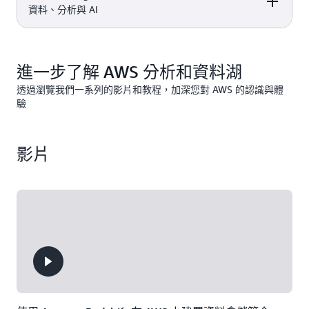
的分散式、社群驅
嵌入、採用機器學
可用區
2 個月免
OpenSearch
QuickSight 定價
付費方案
Amazon Redshift
DETAILS
PRICING
資料、分析與 AI
每月向 AWS Glue
10 GB 的 SPICE 容
動型搜尋和分析套
習 (ML) 技術的 BI
t2.small.search or
費試用。該試用內
Service 定價
是全受管、可擴展
Data Catalog 發出
量，總共可供 4 個
件，用於廣泛的使
服務。
t3.small.search 執
容包括：
的雲端資料倉儲，
1 百萬個請求
使用者使用
Amazon Redshif
用案例，如即時應
行個體
DESCRIPTION
FREE TIER OFFER
PRODUCT
能以具規模的快
這項永遠免費的服
定價
用程式監控、日誌
速、簡易且安全的
DETAILS
PRICING
每月 750 個
進一步了解 AWS 分析和資料湖
務同時適用於
免費
分析和網站搜尋。
分析加快您獲得洞
每月 10 GB 選用的
DC2.Large 節點小
，包
與付費方案
察的時間。
透過瀏覽我們一系列的影片和教程，加深您對 AWS 的認識與體
EBS 儲存 (磁帶或
時
括：
驗
Amazon S3
是一種
Amazon
一般用途)
物件儲存服務，提
SageMaker AI
讓您
供領先業界的可擴
資料跨多區域儲
可以建置、訓練和
透過抵用金即可享
Amazon S3 定價
Amazon
展性、資料可用
存，提供
部署 ML 模型 (包
用
免費與付費方案
影片
SageMaker AI 
性、安全性及效
99.999999999%
含 FM)，用於具有
的功能。
能。
的耐用性保證
全受管基礎設施的
任何使用案例。
透過加密、存取控
制及區域公用存取
設定保護資料