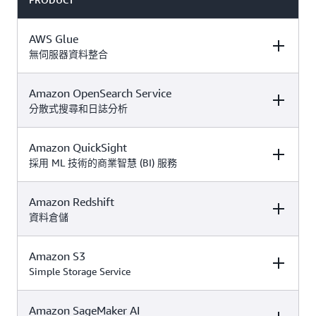
AWS Glue
無伺服器資料整合
Amazon OpenSearch Service
DESCRIPTION
FREE TIER OFFER
PRODUCT
DETAILS
PRICING
分散式搜尋和日誌分析
Amazon QuickSight
DESCRIPTION
FREE TIER OFFER
PRODUCT
這項永遠免費的服
DETAILS
PRICING
採用 ML 技術的商業智慧 (BI) 服務
務同時適用於
免費
。使用
與付費方案
抵用金來評估超出
Amazon Redshift
DESCRIPTION
FREE TIER OFFER
PRODUCT
這項永遠免費的服
以下每月限額的部
DETAILS
PRICING
資料倉儲
AWS Glue
無伺服
務同時適用於
付費
分：
器資料整合服務可
。使用抵用金
方案
Amazon
輕鬆探索、準備和
AWS Glue 定價
來評估超出以下每
Amazon S3
DESCRIPTION
FREE TIER OFFER
PRODUCT
OpenSearch
合併資料，用於分
1 百萬個物件存放
使用付費方案 30
月限額的部分：
DETAILS
PRICING
Simple Storage Service
Service
Amazon
是一種
析、機器學習 (ML)
在 AWS Glue Data
天
。該試
免費試用
Apache 2.0 授權、
QuickSight
是可擴
及應用程式開發。
Catalog 中
用內容包括：
100% 開放原始碼
展、無伺服器、可
750 個小時的單一
Amazon
Amazon
Amazon SageMaker AI
DESCRIPTION
FREE TIER OFFER
PRODUCT