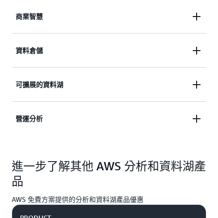
商業智慧
在 PB 級的半結構化和結構化資料上執行高效能查詢
資料倉儲
變得簡單和經濟實惠，讓您能建置強大的報告和儀表
板。
針對資料倉儲和資料湖中的結構化和非結構化資料，
可擴展的資料湖
執行 SQL 和複雜的分析查詢，無需進行不必要的資
料移動
在現今的環境中，資料湖的設定和管理通常涉及大量
營運分析
手動且耗時的任務。不過，AWS 可自動執行這些任
務，如此便可在幾天 (而非幾個月) 內建置資料湖並提
針對應用程式監控、日誌分析和點擊流分析，以近乎
供保護。
進一步了解其他 AWS 分析和資料湖產
即時的速度搜尋、瀏覽、篩選、彙總以及視覺化資
料。
品
AWS 免費方案提供的分析和資料湖產品優惠
PRODUCT