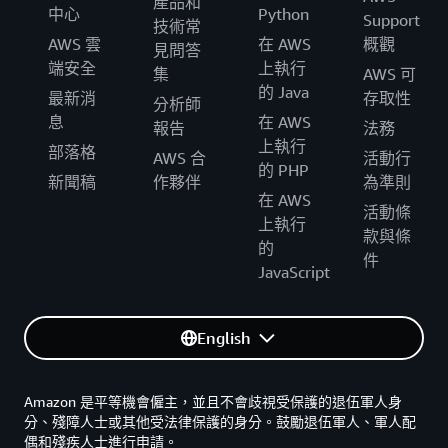
產品和
中心
Python
Support
技術常
AWS 雲
在 AWS
概觀
見問答
端安全
上執行
集
AWS 可
的 Java
最新消
存取性
分析師
息
在 AWS
報告
法務
上執行
部落格
AWS 合
活動行
的 PHP
新聞稿
作夥伴
為準則
在 AWS
活動條
上執行
款與條
的
件
JavaScript
English
Amazon 是平等機會僱主，並且不會歧視受保護的退伍軍人身
分、殘障人士或其他受法律保護的身分。鼓勵退伍軍人、軍人配
偶和殘疾人士進行申請。