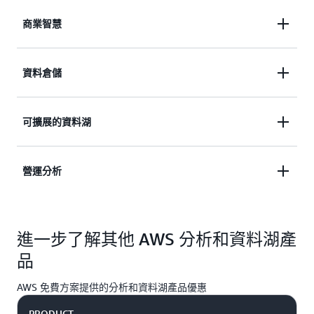
商業智慧
在 PB 級的半結構化和結構化資料上執行高效能查詢
資料倉儲
變得簡單和經濟實惠，讓您能建置強大的報告和儀表
板。
針對資料倉儲和資料湖中的結構化和非結構化資料，
可擴展的資料湖
執行 SQL 和複雜的分析查詢，無需進行不必要的資
料移動
在現今的環境中，資料湖的設定和管理通常涉及大量
營運分析
手動且耗時的任務。不過，AWS 可自動執行這些任
務，如此便可在幾天 (而非幾個月) 內建置資料湖並提
針對應用程式監控、日誌分析和點擊流分析，以近乎
供保護。
進一步了解其他 AWS 分析和資料湖產
即時的速度搜尋、瀏覽、篩選、彙總以及視覺化資
料。
品
AWS 免費方案提供的分析和資料湖產品優惠
PRODUCT