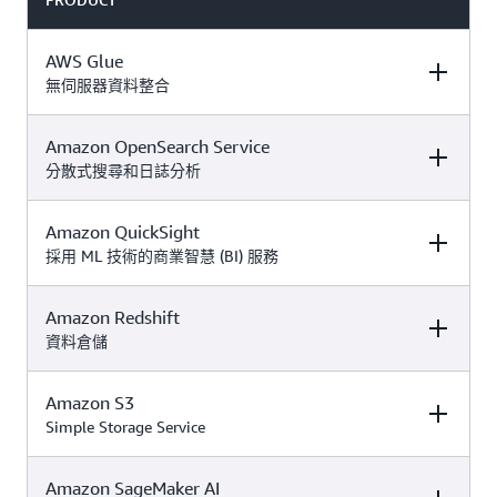
AWS Glue
無伺服器資料整合
Amazon OpenSearch Service
DESCRIPTION
FREE TIER OFFER
PRODUCT
DETAILS
PRICING
分散式搜尋和日誌分析
Amazon QuickSight
DESCRIPTION
FREE TIER OFFER
PRODUCT
這項永遠免費的服
DETAILS
PRICING
採用 ML 技術的商業智慧 (BI) 服務
務同時適用於
免費
。使用
與付費方案
抵用金來評估超出
Amazon Redshift
DESCRIPTION
FREE TIER OFFER
PRODUCT
這項永遠免費的服
以下每月限額的部
DETAILS
PRICING
資料倉儲
AWS Glue
無伺服
務同時適用於
付費
分：
器資料整合服務可
。使用抵用金
方案
Amazon
輕鬆探索、準備和
AWS Glue 定價
來評估超出以下每
Amazon S3
DESCRIPTION
FREE TIER OFFER
PRODUCT
OpenSearch
合併資料，用於分
1 百萬個物件存放
使用付費方案 30
月限額的部分：
DETAILS
PRICING
Simple Storage Service
Service
Amazon
是一種
析、機器學習 (ML)
在 AWS Glue Data
天
。該試
免費試用
Apache 2.0 授權、
QuickSight
是可擴
及應用程式開發。
Catalog 中
用內容包括：
100% 開放原始碼
展、無伺服器、可
750 個小時的單一
Amazon
Amazon
Amazon SageMaker AI
DESCRIPTION
FREE TIER OFFER
PRODUCT