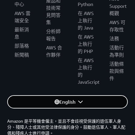
產品和
中心
Python
Support
技術常
AWS 雲
在 AWS
概觀
見問答
端安全
上執行
集
AWS 可
的 Java
最新消
存取性
分析師
息
在 AWS
報告
法務
上執行
部落格
AWS 合
活動行
的 PHP
新聞稿
作夥伴
為準則
在 AWS
活動條
上執行
款與條
的
件
JavaScript
English
Amazon 是平等機會僱主，並且不會歧視受保護的退伍軍人身
分、殘障人士或其他受法律保護的身分。鼓勵退伍軍人、軍人配
偶和殘疾人士進行申請。