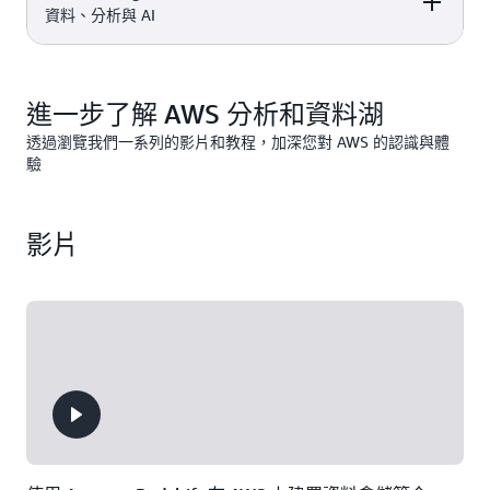
的分散式、社群驅
嵌入、採用機器學
可用區
2 個月免
OpenSearch
QuickSight 定價
付費方案
Amazon Redshift
DETAILS
PRICING
資料、分析與 AI
每月向 AWS Glue
10 GB 的 SPICE 容
動型搜尋和分析套
習 (ML) 技術的 BI
t2.small.search or
費試用。該試用內
Service 定價
是全受管、可擴展
Data Catalog 發出
量，總共可供 4 個
件，用於廣泛的使
服務。
t3.small.search 執
容包括：
的雲端資料倉儲，
1 百萬個請求
使用者使用
Amazon Redshif
用案例，如即時應
行個體
DESCRIPTION
FREE TIER OFFER
PRODUCT
能以具規模的快
這項永遠免費的服
定價
用程式監控、日誌
速、簡易且安全的
DETAILS
PRICING
每月 750 個
進一步了解 AWS 分析和資料湖
務同時適用於
免費
分析和網站搜尋。
分析加快您獲得洞
每月 10 GB 選用的
DC2.Large 節點小
，包
與付費方案
察的時間。
透過瀏覽我們一系列的影片和教程，加深您對 AWS 的認識與體
EBS 儲存 (磁帶或
時
括：
驗
Amazon S3
是一種
Amazon
一般用途)
物件儲存服務，提
SageMaker AI
讓您
供領先業界的可擴
資料跨多區域儲
可以建置、訓練和
透過抵用金即可享
Amazon S3 定價
Amazon
展性、資料可用
存，提供
部署 ML 模型 (包
用
免費與付費方案
影片
SageMaker AI 
性、安全性及效
99.999999999%
含 FM)，用於具有
的功能。
能。
的耐用性保證
全受管基礎設施的
任何使用案例。
透過加密、存取控
制及區域公用存取
設定保護資料