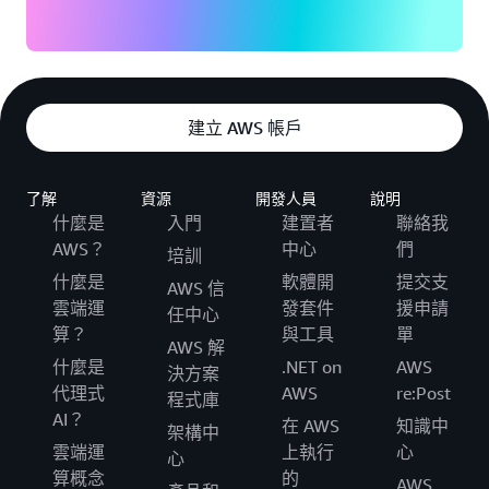
建立 AWS 帳戶
了解
資源
開發人員
說明
什麼是
入門
建置者
聯絡我
AWS？
中心
們
培訓
什麼是
軟體開
提交支
AWS 信
雲端運
發套件
援申請
任中心
算？
與工具
單
AWS 解
什麼是
.NET on
AWS
決方案
代理式
AWS
re:Post
程式庫
AI？
在 AWS
知識中
架構中
雲端運
上執行
心
心
算概念
的
AWS