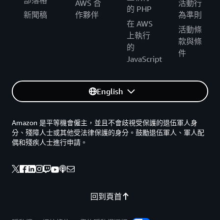
部落格
AWS 合
活動行
的 PHP
新聞稿
作夥伴
為準則
在 AWS
活動條
上執行
款與條
的
件
JavaScript
English
Amazon 是平等機會僱主，並且不會歧視受保護的退伍軍人身
分、殘障人士或其他受法律保護的身分。鼓勵退伍軍人、軍人配
偶和殘疾人士進行申請。
回到頁首