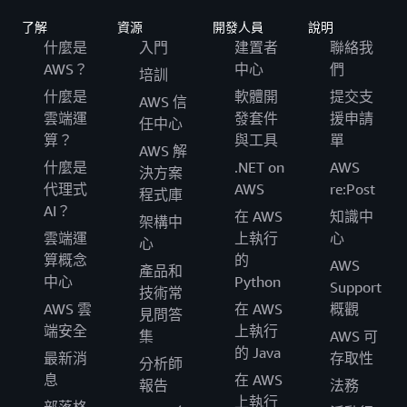
了解
資源
開發人員
說明
什麼是
入門
建置者
聯絡我
AWS？
中心
們
培訓
什麼是
軟體開
提交支
AWS 信
雲端運
發套件
援申請
任中心
算？
與工具
單
AWS 解
什麼是
.NET on
AWS
決方案
代理式
AWS
re:Post
程式庫
AI？
在 AWS
知識中
架構中
雲端運
上執行
心
心
算概念
的
AWS
產品和
中心
Python
Support
技術常
AWS 雲
在 AWS
概觀
見問答
端安全
上執行
集
AWS 可
的 Java
最新消
存取性
分析師
息
在 AWS
報告
法務
上執行