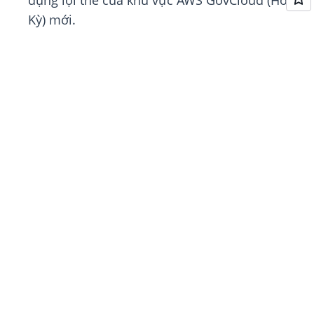
dụng lợi thế của khu vực AWS GovCloud (Hoa
Kỳ) mới.