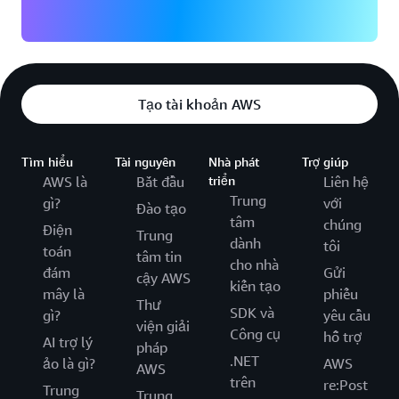
Tạo tài khoản AWS
Tìm hiểu
Tài nguyên
Nhà phát
Trợ giúp
AWS là
Bắt đầu
triển
Liên hệ
Trung
gì?
với
Đào tạo
tâm
chúng
Điện
Trung
dành
tôi
toán
tâm tin
cho nhà
đám
Gửi
cậy AWS
kiến tạo
mây là
phiếu
Thư
SDK và
gì?
yêu cầu
viện giải
Công cụ
hỗ trợ
AI trợ lý
pháp
.NET
ảo là gì?
AWS
AWS
trên
re:Post
Trung
Trung