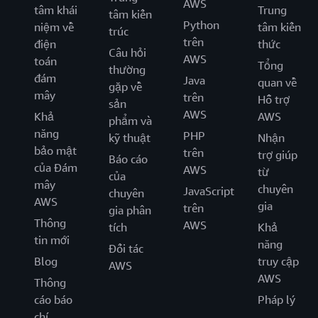
AWS
tâm khái
Trung
tâm kiến
Python
niệm về
tâm kiến
trúc
trên
điện
thức
Câu hỏi
AWS
toán
Tổng
thường
đám
Java
quan về
gặp về
mây
trên
Hỗ trợ
sản
AWS
Khả
AWS
phẩm và
năng
PHP
kỹ thuật
Nhận
bảo mật
trên
trợ giúp
Báo cáo
của Đám
AWS
từ
của
mây
chuyên
JavaScript
chuyên
AWS
gia
trên
gia phân
Thông
AWS
tích
Khả
tin mới
năng
Đối tác
Blog
truy cập
AWS
AWS
Thông
cáo báo
Pháp lý
chí