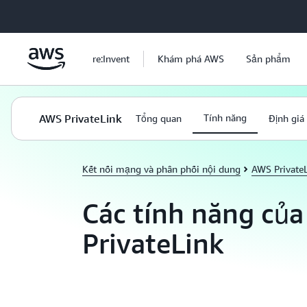
Chuyển đến nội dung chính
re:Invent
Khám phá AWS
Sản phẩm
AWS PrivateLink
Tính năng
Tổng quan
Định giá
Kết nối mạng và phân phối nội dung
AWS Private
Các tính năng củ
PrivateLink