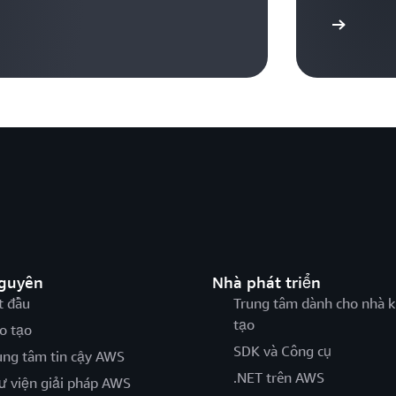
Bắt đầu
nguyên
Nhà phát triển
t đầu
Trung tâm dành cho nhà k
tạo
o tạo
SDK và Công cụ
ung tâm tin cậy AWS
.NET trên AWS
ư viện giải pháp AWS