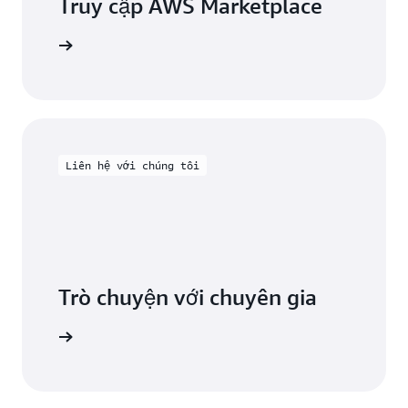
Truy cập AWS Marketplace
iểu thêm
Liên hệ với chúng tôi
Trò chuyện với chuyên gia
chúng tôi