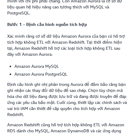
mình với chi phí phải chăng. Còn Amazon Aurora là cơ sở dữ
liệu quan hệ hiệu năng cao tương thích với MySQL và
PostgreSQL.
Bước 1 – Định cấu hình nguồn tích hợp
Xác minh rằng cơ sở dữ liệu Amazon Aurora của bạn có hỗ trợ
tích hợp không ETL với Amazon Redshift. Tại thời điểm hiện
tại, Amazon Redshift hỗ trợ các loại tích hợp không ETL sau
đây với Amazon Aurora.
Amazon Aurora MySQL
Amazon Aurora PostgreSQL
Định cấu hình ghi nhị phân trong Aurora để đảm bảo rằng bạn
ghi nhận các thay đổi dữ liệu để sao chép. Chọn tùy chọn mã
hóa cho dữ liệu đang được lưu trữ và đang được truyền để đáp
ứng các yêu cầu bảo mật. Cuối cùng, thiết lập các chính sách và
vai trò IAM cần thiết để cấp quyền cho tích hợp với Amazon
Redshift.
Amazon Redshift cũng hỗ trợ tích hợp không ETL với Amazon
RDS dành cho MySQL, Amazon DynamoDB và các ứng dụng