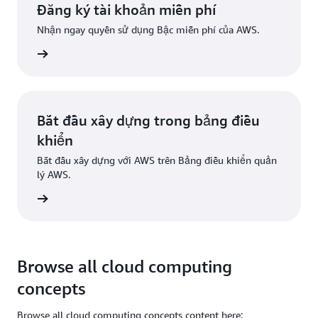
Đăng ký tài khoản miễn phí
Nhận ngay quyền sử dụng Bậc miễn phí của AWS.
Đăng ký
Bắt đầu xây dựng trong bảng điều
khiển
Bắt đầu xây dựng với AWS trên Bảng điều khiển quản
lý AWS.
g nhập
Browse all cloud computing
concepts
Browse all cloud computing concepts content here: