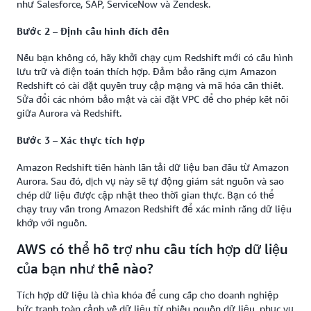
như Salesforce, SAP, ServiceNow và Zendesk.
Bước 2 – Định cấu hình đích đến
Nếu bạn không có, hãy khởi chạy cụm Redshift mới có cấu hình
lưu trữ và điện toán thích hợp. Đảm bảo rằng cụm Amazon
Redshift có cài đặt quyền truy cập mạng và mã hóa cần thiết.
Sửa đổi các nhóm bảo mật và cài đặt VPC để cho phép kết nối
giữa Aurora và Redshift.
Bước 3 – Xác thực tích hợp
Amazon Redshift tiến hành lần tải dữ liệu ban đầu từ Amazon
Aurora. Sau đó, dịch vụ này sẽ tự động giám sát nguồn và sao
chép dữ liệu được cập nhật theo thời gian thực. Bạn có thể
chạy truy vấn trong Amazon Redshift để xác minh rằng dữ liệu
khớp với nguồn.
AWS có thể hỗ trợ nhu cầu tích hợp dữ liệu
của bạn như thế nào?
Tích hợp dữ liệu là chìa khóa để cung cấp cho doanh nghiệp
bức tranh toàn cảnh về dữ liệu từ nhiều nguồn dữ liệu, phục vụ