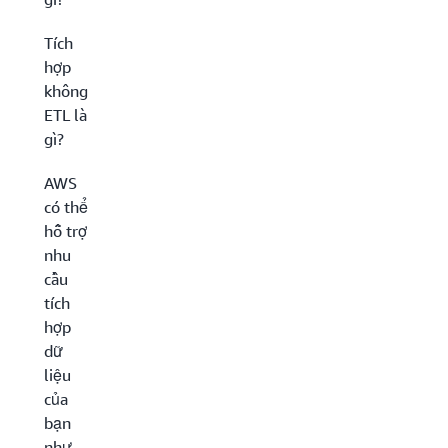
Tích
hợp
không
ETL là
gì?
AWS
có thể
hỗ trợ
nhu
cầu
tích
hợp
dữ
liệu
của
bạn
như