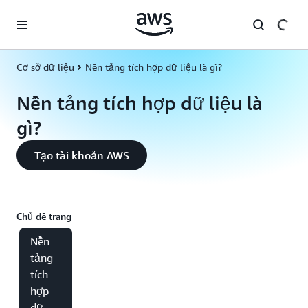
Chuyển đến nội dung chính
Cơ sở dữ liệu
Nền tảng tích hợp dữ liệu là gì?
Nền tảng tích hợp dữ liệu là
gì?
Tạo tài khoản AWS
Chủ đề trang
Nền
tảng
tích
hợp
dữ