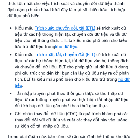
thức tốt nhất cho việc trích xuất và chuyển đổi dữ liệu thành
định dạng chuẩn hóa. Dưới đây là một số chiến lược tích hợp
dữ liệu phổ biến:
Kiểu mẫu
Trích xuất, chuyển đổi, tải (ETL)
sẽ trích xuất dữ
liệu từ các hệ thống hiện tại, chuyển đổi dữ liệu và tải dữ
liệu vào hệ thống đích. ETL là kiểu mẫu phổ biến cho kiểu
lưu trữ dữ liệu trong
kho dữ liệu
.
Kiểu mẫu
Trích xuất, tải, chuyển đổi (ELT)
sẽ trích xuất dữ
liệu từ các hệ thống hiện tại, tải dữ liệu vào hệ thống đích
và chuyển đổi dữ liệu. ELT cho phép giữ lại dữ liệu ở dạng
phi cấu trúc cho đến khi bạn cần lấy dữ liệu này ra để phân
tích. ELT là kiểu mẫu phổ biến cho kiểu lưu trữ trong
hồ dữ
liệu
.
Tải nhập truyền phát theo thời gian thực sẽ thu thập dữ
liệu từ các luồng truyền phát và thực hiện tải nhập dữ liệu
để tích hợp dữ liệu gần như theo thời gian thực.
Ghi nhận thay đổi dữ liệu (CDC) là quá trình khám phá các
thay đổi đối với dữ liệu và xuất các thay đổi này vào luồng
sự kiện để tải nhập dữ liệu.
Trong giai đoạn này, bạn cũng sẽ cần xác định hệ thống kho lưu