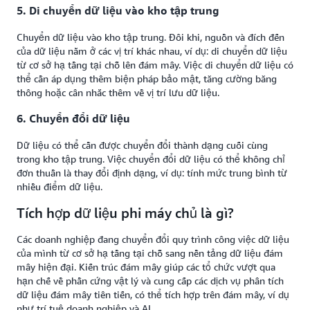
5. Di chuyển dữ liệu vào kho tập trung
Chuyển dữ liệu vào kho tập trung. Đôi khi, nguồn và đích đến
của dữ liệu nằm ở các vị trí khác nhau, ví dụ: di chuyển dữ liệu
từ cơ sở hạ tầng tại chỗ lên đám mây. Việc di chuyển dữ liệu có
thể cần áp dụng thêm biện pháp bảo mật, tăng cường băng
thông hoặc cân nhắc thêm về vị trí lưu dữ liệu.
6. Chuyển đổi dữ liệu
Dữ liệu có thể cần được chuyển đổi thành dạng cuối cùng
trong kho tập trung. Việc chuyển đổi dữ liệu có thể không chỉ
đơn thuần là thay đổi định dạng, ví dụ: tính mức trung bình từ
nhiều điểm dữ liệu.
Tích hợp dữ liệu phi máy chủ là gì?
Các doanh nghiệp đang chuyển đổi quy trình công việc dữ liệu
của mình từ cơ sở hạ tầng tại chỗ sang nền tảng dữ liệu đám
mây hiện đại. Kiến trúc đám mây giúp các tổ chức vượt qua
hạn chế về phần cứng vật lý và cung cấp các dịch vụ phân tích
dữ liệu đám mây tiên tiến, có thể tích hợp trên đám mây, ví dụ
như trí tuệ doanh nghiệp và AI.