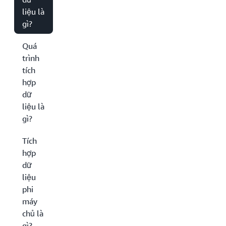
liệu là
gì?
Quá
trình
tích
hợp
dữ
liệu là
gì?
Tích
hợp
dữ
liệu
phi
máy
chủ là
gì?