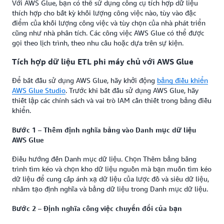
Với AWS Glue, bạn có thể sử dụng công cụ tích hợp dữ liệu
thích hợp cho bất kỳ khối lượng công việc nào, tùy vào đặc
điểm của khối lượng công việc và tùy chọn của nhà phát triển
cũng như nhà phân tích. Các công việc AWS Glue có thể được
gọi theo lịch trình, theo nhu cầu hoặc dựa trên sự kiện.
Tích hợp dữ liệu ETL phi máy chủ với AWS Glue
Để bắt đầu sử dụng AWS Glue, hãy khởi động
bảng điều khiển
AWS Glue Studio
. Trước khi bắt đầu sử dụng AWS Glue, hãy
thiết lập các chính sách và vai trò IAM cần thiết trong bảng điều
khiển.
Bước 1 – Thêm định nghĩa bảng vào Danh mục dữ liệu
AWS Glue
Điều hướng đến Danh mục dữ liệu. Chọn Thêm bảng bằng
trình tìm kéo và chọn kho dữ liệu nguồn mà bạn muốn tìm kéo
dữ liệu để cung cấp ánh xạ dữ liệu của lược đồ và siêu dữ liệu,
nhằm tạo định nghĩa và bảng dữ liệu trong Danh mục dữ liệu.
Bước 2 – Định nghĩa công việc chuyển đổi của bạn