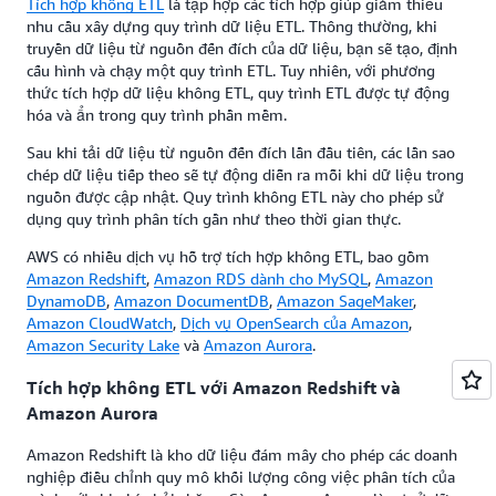
Tích hợp không ETL
là tập hợp các tích hợp giúp giảm thiểu
nhu cầu xây dựng quy trình dữ liệu ETL. Thông thường, khi
truyền dữ liệu từ nguồn đến đích của dữ liệu, bạn sẽ tạo, định
cấu hình và chạy một quy trình ETL. Tuy nhiên, với phương
thức tích hợp dữ liệu không ETL, quy trình ETL được tự động
hóa và ẩn trong quy trình phần mềm.
Sau khi tải dữ liệu từ nguồn đến đích lần đầu tiên, các lần sao
chép dữ liệu tiếp theo sẽ tự động diễn ra mỗi khi dữ liệu trong
nguồn được cập nhật. Quy trình không ETL này cho phép sử
dụng quy trình phân tích gần như theo thời gian thực.
AWS có nhiều dịch vụ hỗ trợ tích hợp không ETL, bao gồm
Amazon Redshift
,
Amazon RDS dành cho MySQL
,
Amazon
DynamoDB
,
Amazon DocumentDB
,
Amazon SageMaker
,
Amazon CloudWatch
,
Dịch vụ OpenSearch của Amazon
,
Amazon Security Lake
và
Amazon Aurora
.
Tích hợp không ETL với Amazon Redshift và
Amazon Aurora
Amazon Redshift là kho dữ liệu đám mây cho phép các doanh
nghiệp điều chỉnh quy mô khối lượng công việc phân tích của