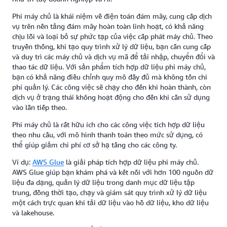
Phi máy chủ là khái niệm về điện toán đám mây, cung cấp dịch
vụ trên nền tảng đám mây hoàn toàn linh hoạt, có khả năng
chịu lỗi và loại bỏ sự phức tạp của việc cấp phát máy chủ. Theo
truyền thống, khi tạo quy trình xử lý dữ liệu, bạn cần cung cấp
và duy trì các máy chủ và dịch vụ mã để tải nhập, chuyển đổi và
thao tác dữ liệu. Với sản phẩm tích hợp dữ liệu phi máy chủ,
bạn có khả năng điều chỉnh quy mô đầy đủ mà không tốn chi
phí quản lý. Các công việc sẽ chạy cho đến khi hoàn thành, còn
dịch vụ ở trạng thái không hoạt động cho đến khi cần sử dụng
vào lần tiếp theo.
Phi máy chủ là rất hữu ích cho các công việc tích hợp dữ liệu
theo nhu cầu, với mô hình thanh toán theo mức sử dụng, có
thể giúp giảm chi phí cơ sở hạ tầng cho các công ty.
Ví dụ:
AWS Glue
là giải pháp tích hợp dữ liệu phi máy chủ.
AWS Glue giúp bạn khám phá và kết nối với hơn 100 nguồn dữ
liệu đa dạng, quản lý dữ liệu trong danh mục dữ liệu tập
trung, đồng thời tạo, chạy và giám sát quy trình xử lý dữ liệu
một cách trực quan khi tải dữ liệu vào hồ dữ liệu, kho dữ liệu
và lakehouse.