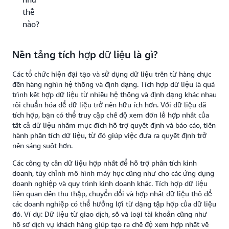
thế
nào?
Nền tảng tích hợp dữ liệu là gì?
Các tổ chức hiện đại tạo và sử dụng dữ liệu trên từ hàng chục
đến hàng nghìn hệ thống và định dạng. Tích hợp dữ liệu là quá
trình kết hợp dữ liệu từ nhiều hệ thống và định dạng khác nhau
rồi chuẩn hóa để dữ liệu trở nên hữu ích hơn. Với dữ liệu đã
tích hợp, bạn có thể truy cập chế độ xem đơn lẻ hợp nhất của
tất cả dữ liệu nhằm mục đích hỗ trợ quyết định và báo cáo, tiến
hành phân tích dữ liệu, từ đó giúp việc đưa ra quyết định trở
nên sáng suốt hơn.
Các công ty cần dữ liệu hợp nhất để hỗ trợ phân tích kinh
doanh, tùy chỉnh mô hình máy học cũng như cho các ứng dụng
doanh nghiệp và quy trình kinh doanh khác. Tích hợp dữ liệu
liên quan đến thu thập, chuyển đổi và hợp nhất dữ liệu thô để
các doanh nghiệp có thể hưởng lợi từ dạng tập hợp của dữ liệu
đó. Ví dụ: Dữ liệu từ giao dịch, số và loại tài khoản cũng như
hồ sơ dịch vụ khách hàng giúp tạo ra chế độ xem hợp nhất về