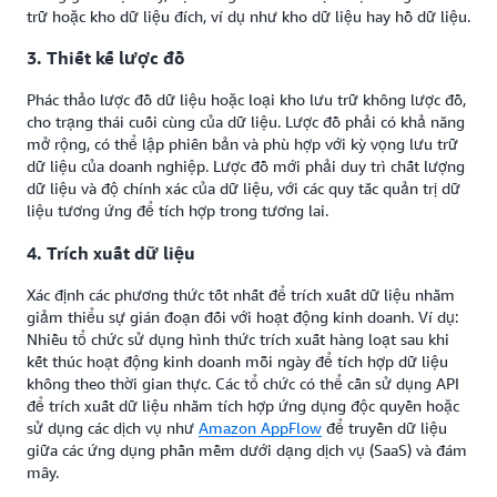
trữ hoặc kho dữ liệu đích, ví dụ như kho dữ liệu hay hồ dữ liệu.
3. Thiết kế lược đồ
Phác thảo lược đồ dữ liệu hoặc loại kho lưu trữ không lược đồ,
cho trạng thái cuối cùng của dữ liệu. Lược đồ phải có khả năng
mở rộng, có thể lập phiên bản và phù hợp với kỳ vọng lưu trữ
dữ liệu của doanh nghiệp. Lược đồ mới phải duy trì chất lượng
dữ liệu và độ chính xác của dữ liệu, với các quy tắc quản trị dữ
liệu tương ứng để tích hợp trong tương lai.
4. Trích xuất dữ liệu
Xác định các phương thức tốt nhất để trích xuất dữ liệu nhằm
giảm thiểu sự gián đoạn đối với hoạt động kinh doanh. Ví dụ:
Nhiều tổ chức sử dụng hình thức trích xuất hàng loạt sau khi
kết thúc hoạt động kinh doanh mỗi ngày để tích hợp dữ liệu
không theo thời gian thực. Các tổ chức có thể cần sử dụng API
để trích xuất dữ liệu nhằm tích hợp ứng dụng độc quyền hoặc
sử dụng các dịch vụ như
Amazon AppFlow
để truyền dữ liệu
giữa các ứng dụng phần mềm dưới dạng dịch vụ (SaaS) và đám
mây.