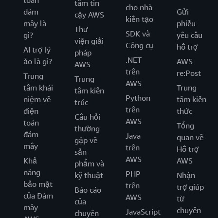
toán
tâm tin
cho nhà
đám
Gửi
cậy AWS
kiến tạo
mây là
phiếu
Thư
SDK và
gì?
yêu cầu
viện giải
Công cụ
hỗ trợ
AI trợ lý
pháp
.NET
ảo là gì?
AWS
AWS
trên
re:Post
Trung
Trung
AWS
tâm khái
Trung
tâm kiến
Python
niệm về
tâm kiến
trúc
trên
điện
thức
Câu hỏi
AWS
toán
Tổng
thường
đám
Java
quan về
gặp về
mây
trên
Hỗ trợ
sản
AWS
Khả
AWS
phẩm và
năng
PHP
kỹ thuật
Nhận
bảo mật
trên
trợ giúp
Báo cáo
của Đám
AWS
từ
của
mây
chuyên
JavaScript
chuyên