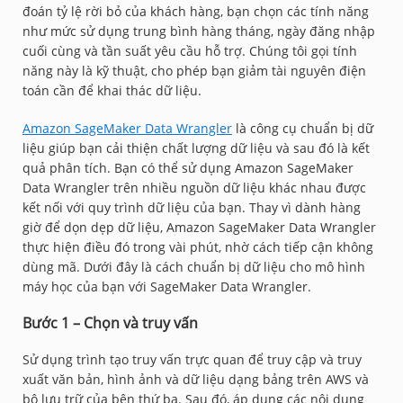
đoán tỷ lệ rời bỏ của khách hàng, bạn chọn các tính năng
như mức sử dụng trung bình hàng tháng, ngày đăng nhập
cuối cùng và tần suất yêu cầu hỗ trợ. Chúng tôi gọi tính
năng này là kỹ thuật, cho phép bạn giảm tài nguyên điện
toán cần để khai thác dữ liệu.
Amazon SageMaker Data Wrangler
là công cụ chuẩn bị dữ
liệu giúp bạn cải thiện chất lượng dữ liệu và sau đó là kết
quả phân tích. Bạn có thể sử dụng Amazon SageMaker
Data Wrangler trên nhiều nguồn dữ liệu khác nhau được
kết nối với quy trình dữ liệu của bạn. Thay vì dành hàng
giờ để dọn dẹp dữ liệu, Amazon SageMaker Data Wrangler
thực hiện điều đó trong vài phút, nhờ cách tiếp cận không
dùng mã. Dưới đây là cách chuẩn bị dữ liệu cho mô hình
máy học của bạn với SageMaker Data Wrangler.
Bước 1 – Chọn và truy vấn
Sử dụng trình tạo truy vấn trực quan để truy cập và truy
xuất văn bản, hình ảnh và dữ liệu dạng bảng trên AWS và
bộ lưu trữ của bên thứ ba. Sau đó, áp dụng các nội dung