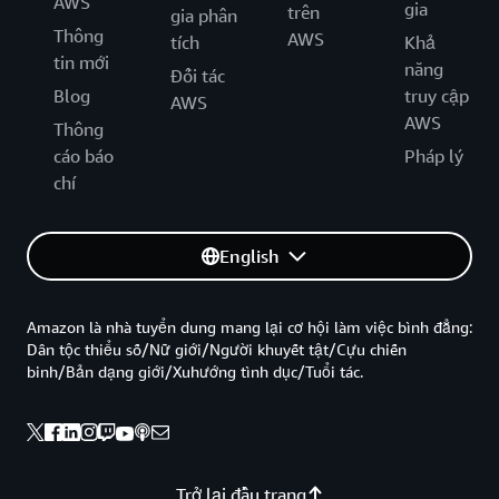
AWS
gia
trên
gia phân
Thông
AWS
tích
Khả
tin mới
năng
Đối tác
Blog
truy cập
AWS
AWS
Thông
cáo báo
Pháp lý
chí
English
Amazon là nhà tuyển dung mang lại cơ hội làm việc bình đẳng:
Dân tộc thiểu số/Nữ giới/Người khuyết tật/Cựu chiến
binh/Bản dạng giới/Xuhướng tình dục/Tuổi tác.
Trở lại đầu trang