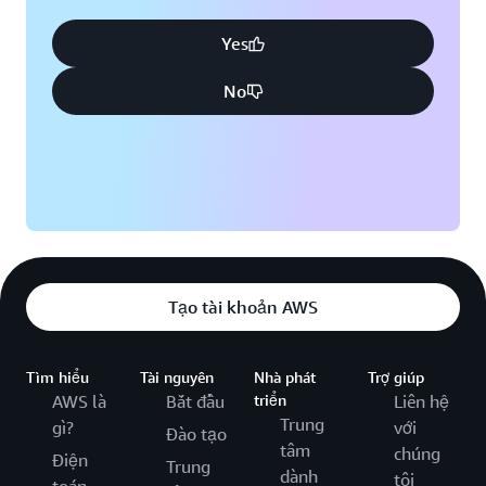
Yes
No
Tạo tài khoản AWS
Tìm hiểu
Tài nguyên
Nhà phát
Trợ giúp
AWS là
Bắt đầu
triển
Liên hệ
Trung
gì?
với
Đào tạo
tâm
chúng
Điện
Trung
dành
tôi