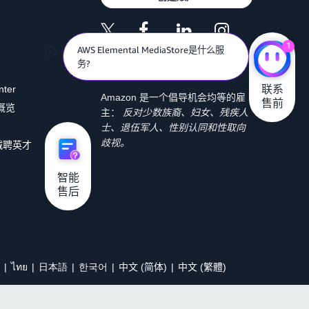
1
AWS Elemental MediaStore是什么服
务?
联系

nter
Amazon 是一个倡导机会均等的雇
售前
 概览
主：
反对少数族裔、妇女、残疾人
士、退伍军人、性别认同和性取向
歧视。
诚聘英才
智能

售后
ไทย
日本語
한국어
中文 (简体)
中文 (繁體)