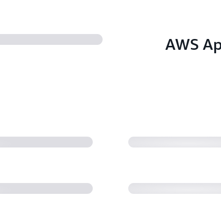
AWS Ap
AWS App Runne
演示
AWS App Runner
er VPC 集成演示
AWS App Runne