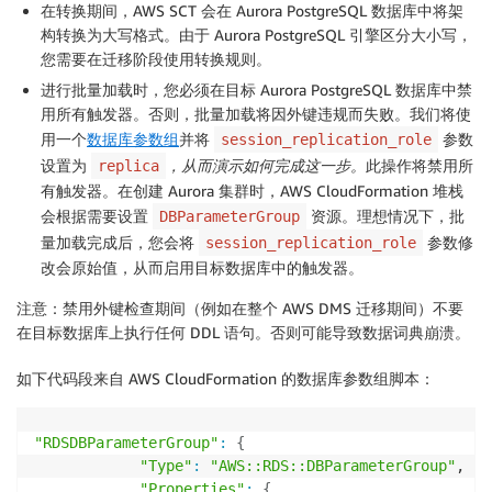
在转换期间，AWS SCT 会在 Aurora PostgreSQL 数据库中将架
构转换为大写格式。由于 Aurora PostgreSQL 引擎区分大小写，
您需要在迁移阶段使用转换规则。
进行批量加载时，您必须在目标 Aurora PostgreSQL 数据库中禁
用所有触发器。否则，批量加载将因外键违规而失败。我们将使
用一个
数据库参数组
并将
参数
session_replication_role
设置为
，从而演示如何完成这一步。
此操作将禁用所
replica
有触发器。在创建 Aurora 集群时，AWS CloudFormation 堆栈
会根据需要设置
资源。理想情况下，批
DBParameterGroup
量加载完成后，您会将
参数修
session_replication_role
改会原始值，从而启用目标数据库中的触发器。
注意：
禁用外键检查期间（例如在整个 AWS DMS 迁移期间）不要
在目标数据库上执行任何 DDL 语句。否则可能导致数据词典崩溃。
如下代码段来自 AWS CloudFormation 的数据库参数组脚本：
"RDSDBParameterGroup"
:
{
"Type"
:
"AWS::RDS::DBParameterGroup"
,

"Properties"
:
{