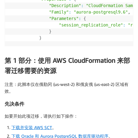
"Description"
:
"CloudFormation Sampl
"Family"
:
"aurora-postgresql9.6"
,

"Parameters"
:
{
"session_replication_role"
:
"rep
}
}
第 1 部分：使用 AWS CloudFormation 来部
署迁移需要的资源
注意：
此脚本仅在俄勒冈 (us-west-2) 和俄亥俄 (us-east-2) 区域有
效。
先决条件
如要开始此项迁移，请执行如下操作：
下载并安装 AWS SCT
。
下载 Oracle 和 Aurora PostgreSQL 数据库驱动程序
。