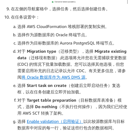
在左侧的导航窗格中，选择
任务
，然后选择
创建任务
。
在任务设置中：
选择 AWS CloudFormation 堆栈部署的复制实例。
选择作为源数据库的 Oracle 终端节点。
选择作为目标数据库的 Aurora PostgreSQL 终端节点。
对于
Migration type（迁移类型）
，选择
Migrate existing
data（迁移现有数据）
.此选项将允许您在无需捕获变更数据
(CDC) 的情况下批量加载数据。您可以选择其他选项，但您
需要启用补充的日志记录以允许 CDC。有关更多信息，请参
阅
将 Oracle 数据库作为 AWS DMS 源
。
选择
Start task on create（创建后立即启动任务）
复选
框，以在任务创建后立即开始加载。
对于
Target table preparation（目标数据库表准备）
模
式，选择
Do nothing（不执行任何操作）
，因为我们已经使
用 AWS SCT 转换了架构。
选择
Enable validation（启用验证）
以比较源数据库与目标
数据库中对应的每一行，验证这些行包含的数据相同。