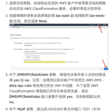
选择
启动堆栈
。此按钮会在您的 AWS 账户中使用要启动的模板
自动启动 AWS CloudFormation 服务。必要时将提示您登录。
创建堆栈时请务必选择
俄亥俄 (us-east-2)
或
俄勒冈 (us-west-
2)
区域。然后选择
Next
。
对于
DMSVPCRoleExists
参数，根据
先决条件
第 5 步的结果选
择
yes
或
no
。
注意：
如果您以前在账户中使用过 AWS DMS，
dms-vpc-role
角色将已经在 IAM 中创建。为了放置 AWS
CloudFormation 堆栈因已经存在角色而失败，请在
DMSVPCRoleExists
输入参数中选择
yes
。否则保留默认的
no
。
对于
MyIP
参数，默认的 0.0.0.0/0 将允许端口 1521（针对