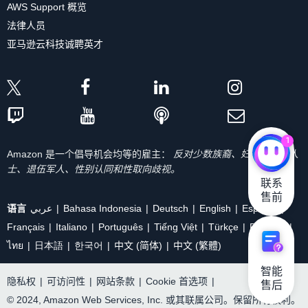
AWS Support 概览
法律人员
亚马逊云科技诚聘英才
1
Amazon 是一个倡导机会均等的雇主：
反对少数族裔、妇女、残疾人
士、退伍军人、性别认同和性取向歧视。
联系

售前
语言
عربي
Bahasa Indonesia
Deutsch
English
Español
Français
Italiano
Português
Tiếng Việt
Türkçe
Ρусский
ไทย
日本語
한국어
中文 (简体)
中文 (繁體)
智能

隐私权
|
可访问性
|
网站条款
|
Cookie 首选项
|
售后
© 2024, Amazon Web Services, Inc. 或其联属公司。保留所有权利。