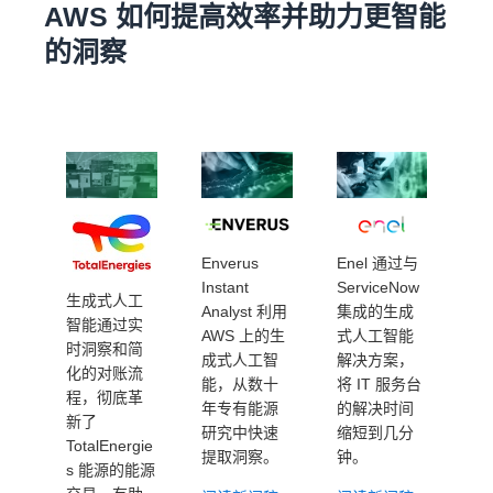
AWS 如何提高效率并助力更智能
的洞察
Enverus
Enel 通过与
Br
Instant
ServiceNow
利
生成式人工
Analyst 利用
集成的生成
通
智能通过实
AWS 上的生
式人工智能
Am
时洞察和简
成式人工智
解决方案，
Be
化的对账流
能，从数十
将 IT 服务台
动
程，彻底革
年专有能源
的解决时间
筑
新了
研究中快速
缩短到几分
大
TotalEnergie
提取洞察。
钟。
源
s 能源的能源
放