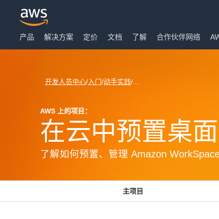
产品
解决方案
定价
文档
了解
合作伙伴网络
AW
跳至主要内容
开发人员中心
/
入门
/
动手实践
/...
AWS 上的项目：
在云中预置桌面
了解如何预置、管理 Amazon WorkSp
主项目