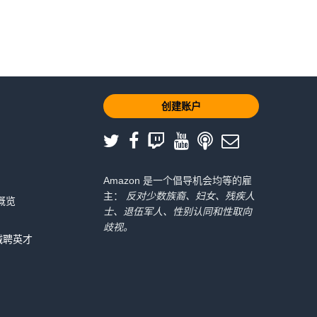
创建账户
Amazon 是一个倡导机会均等的雇
主：
反对少数族裔、妇女、残疾人
 概览
士、退伍军人、性别认同和性取向
歧视。
诚聘英才