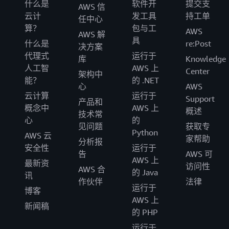
什么是
软件开
提交支
AWS 信
云计
发工具
持工单
任中心
算？
包与工
AWS
AWS 解
具
什么是
re:Post
决方案
代理式
运行于
库
Knowledge
人工智
AWS 上
Center
架构中
能？
的 .NET
心
AWS
云计算
运行于
Support
产品和
概念中
AWS 上
概述
技术常
心
的
见问题
获取专
Python
AWS 云
家帮助
分析报
安全性
运行于
告
AWS 可
AWS 上
最新资
访问性
AWS 合
的 Java
讯
作伙伴
法律
运行于
博客
AWS 上
新闻稿
的 PHP
运行于