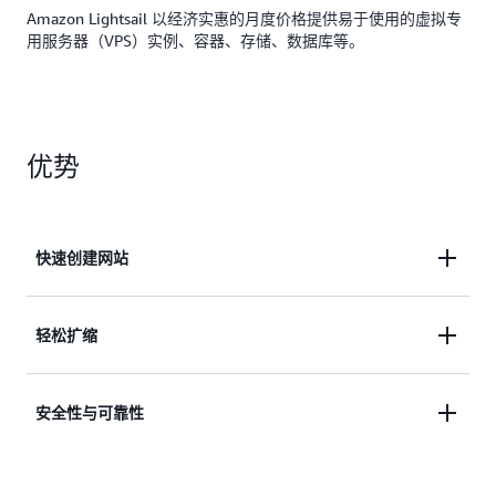
Amazon Lightsail 以经济实惠的月度价格提供易于使用的虚拟专
用服务器（VPS）实例、容器、存储、数据库等。
优势
快速创建网站
只需几次点击即可创建网站或应用程序。自动配置联
轻松扩缩
网、访问和安全环境。
随着您的发展轻松扩展，或将您的资源迁移到更广泛
安全性与可靠性
的 AWS 生态系统，例如 Amazon EC2。
利用世界领先的云平台的安全性和可靠性。