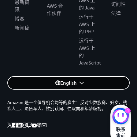
AWS 上
最新资
访问性
AWS 合
的 Java
讯
作伙伴
法律
运行于
博客
AWS 上
新闻稿
的 PHP
运行于
AWS 上
的
JavaScript
English
Amazon 是一个倡导机会均等的雇主：反对少数族裔、妇女、残
疾人士、退伍军人、性别认同、性取向和年龄歧视。
1
联系

售前