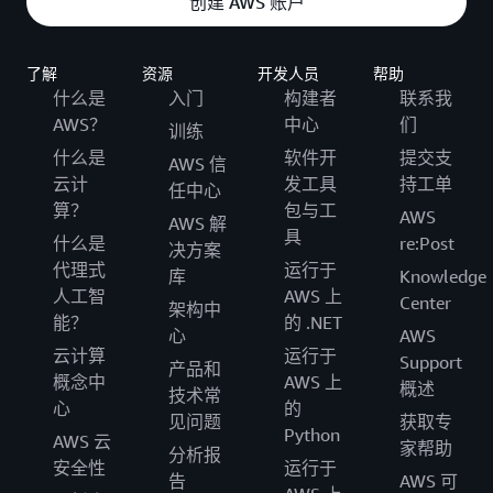
创建 AWS 账户
了解
资源
开发人员
帮助
什么是
入门
构建者
联系我
AWS？
中心
们
训练
什么是
软件开
提交支
AWS 信
云计
发工具
持工单
任中心
算？
包与工
AWS
AWS 解
具
什么是
re:Post
决方案
代理式
运行于
库
Knowledge
人工智
AWS 上
Center
架构中
能？
的 .NET
心
AWS
云计算
运行于
Support
产品和
概念中
AWS 上
概述
技术常
心
的
见问题
获取专
Python
AWS 云
家帮助
分析报
安全性
运行于
告
AWS 可