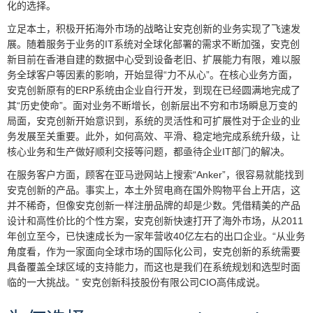
化的选择。
立足本土，积极开拓海外市场的战略让安克创新的业务实现了飞速发
展。随着服务于业务的IT系统对全球化部署的需求不断加强，安克创
新目前在香港自建的数据中心受到设备老旧、扩展能力有限，难以服
务全球客户等因素的影响，开始显得“力不从心”。在核心业务方面，
安克创新原有的ERP系统由企业自行开发，到现在已经圆满地完成了
其“历史使命”。面对业务不断增长，创新层出不穷和市场瞬息万变的
局面，安克创新开始意识到，系统的灵活性和可扩展性对于企业的业
务发展至关重要。此外，如何高效、平滑、稳定地完成系统升级，让
核心业务和生产做好顺利交接等问题，都亟待企业IT部门的解决。
在服务客户方面，顾客在亚马逊网站上搜索“Anker”，很容易就能找到
安克创新的产品。事实上，本土外贸电商在国外购物平台上开店，这
并不稀奇，但像安克创新一样注册品牌的却是少数。凭借精美的产品
设计和高性价比的个性方案，安克创新快速打开了海外市场，从2011
年创立至今，已快速成长为一家年营收40亿左右的出口企业。“从业务
角度看，作为一家面向全球市场的国际化公司，安克创新的系统需要
具备覆盖全球区域的支持能力，而这也是我们在系统规划和选型时面
临的一大挑战。” 安克创新科技股份有限公司CIO高伟成说。