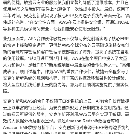
署的便捷，敏捷云专业的服务使我们显著的降低了运维成本。并且在
使用AWS之后我们在硬件上也避免了一次性成本投入。最终，仅用了
半年时间，安克创新就实现了核心ERP及周边子系统的全面云化。”高
伟成补充道，“在安全性方面，AWS在云上提供安全组，可通过NCAL
等多种工具确保访问安全，让我们能安心使用云服务。”
业务层面看，APN合作伙伴敏捷云不仅帮助安克创新实现了核心ERP
的快速上线和稳定运行，更借助AWS全球分布的云基础设施将安克创
新的全球库存管理和客户管理系统部署到了海外，提高了系统在当地
的使用效率。“从2月进厂到7月上线，AWS在整个项目中投入了大量
人力和物力，是我们ERP新系统项目中最重要的合作伙伴之一。”高伟
成表示。项目过程中，作为AWS的重要合作伙伴，敏捷云全程参与了
安克创新新系统的规划和构建，其丰富的数据迁移和架构设计经验，
将大型应用系统迁移上云的能力等，都为项目顺利实施提供了坚实保
障。
安克创新和AWS的合作不仅限于ERP系统的上云。APN合作伙伴敏捷
云还以丰富的行业经验，为安克创新规划了长期的技术应用路线。通
过敏捷云所提供的服务，安克创新还利用AWS云平台实现了敏捷、高
效的大数据分析及报表呈现。通过Amazon Redshift数据仓库和
Amazon EMR数据分析平台，安克创新可对来源于ERP等周边系统的