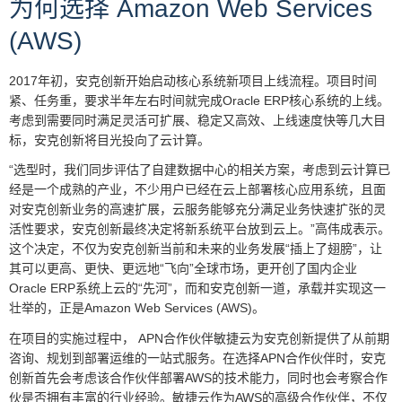
为何选择 Amazon Web Services
(AWS)
2017年初，安克创新开始启动核心系统新项目上线流程。项目时间
紧、任务重，要求半年左右时间就完成Oracle ERP核心系统的上线。
考虑到需要同时满足灵活可扩展、稳定又高效、上线速度快等几大目
标，安克创新将目光投向了云计算。
“选型时，我们同步评估了自建数据中心的相关方案，考虑到云计算已
经是一个成熟的产业，不少用户已经在云上部署核心应用系统，且面
对安克创新业务的高速扩展，云服务能够充分满足业务快速扩张的灵
活性要求，安克创新最终决定将新系统平台放到云上。”高伟成表示。
这个决定，不仅为安克创新当前和未来的业务发展“插上了翅膀”，让
其可以更高、更快、更远地“飞向”全球市场，更开创了国内企业
Oracle ERP系统上云的“先河”，而和安克创新一道，承载并实现这一
壮举的，正是Amazon Web Services (AWS)。
在项目的实施过程中， APN合作伙伴敏捷云为安克创新提供了从前期
咨询、规划到部署运维的一站式服务。在选择APN合作伙伴时，安克
创新首先会考虑该合作伙伴部署AWS的技术能力，同时也会考察合作
伙是否拥有丰富的行业经验。敏捷云作为AWS的高级合作伙伴，不仅