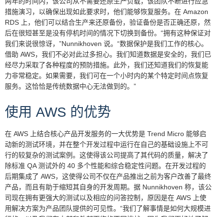
两年的时间内，该公司从不需要还原生产负载，该团队不断进行应急
措施演习，以确保出现如此要求时，他们能够恢复服务。在 Amazon
RDS 上，他们可以结合生产来还原备份，验证备份是否正确还原，然
后在很短甚至是没有停机时间的情况下切换到备份。“拥有这种保证对
我们来说很惊讶，”Nunnikhoven 说。“数据保护是我们工作的核心。
借助 AWS，我们不必对此过多担心。我们知道数据是安全的，我们已
经尽力采取了各种程度的预防措施。此外，我们还知道我们的恢复能
力非常稳定。如果需要，我们可在一个小时内的某个特定时间点恢复
服务。这恰恰是传统数据中心无法做到的。”
使用 AWS 的优势
在 AWS 上结合核心产品开发服务的一大优势是 Trend Micro 能够启
动新的测试环境，并在整个开发过程中运行在自己的基础设施上不可
行的较复杂的测试案例。这使得该公司提高了其代码的质量，解决了
除标准 QA 测试外的 40 多个性能和综合稳定性问题。在开发过程的
后期集成了 AWS，这使得公司不仅在产品推出之前为客户改善了最终
产品，而且有助于缩短其自身的开发周期。据 Nunnikhoven 称，该公
司现在拥有更强大的测试以及相应的问答控制，原因是在 AWS 上使
用解决方案为产品团队提供的可见性。“我们了解事情是如何大规模进