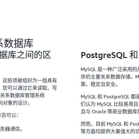
心，这些系统对不同的使用
LAMP 是四种技术的缩写：Li
MySQL 数据库服务器和 
建、托管和维护 Web 应用程序
LAPP 堆栈。您可以使用 Linu
关系数据库
PHP/Python/Perl 
系数据库之间的区
PostgreSQL
MySQL 是一种广泛采用
序的主要关系数据存储。My
。这些项被组织为一组具有
靠、稳定且安全。
，您可以通过它来读取、写
对象关系数据库管理系统
MySQL 和 Postgr
面向对象的设计。
们认为 MySQL 比较易用且
且与 Oracle 等商业数
程序员可以：
然而，目前 MySQL 和 P
务器通信。
等方面均提供大量强大的