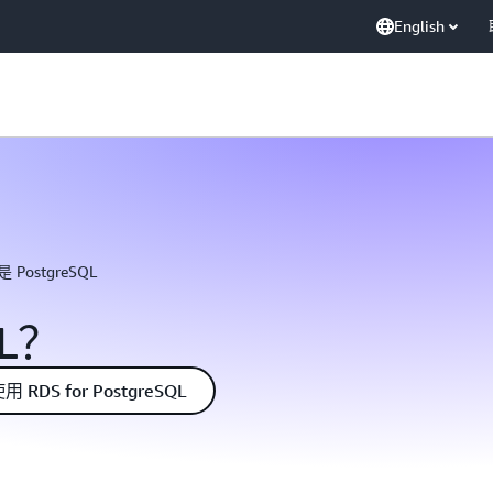
English
 PostgreSQL
QL？
 RDS for PostgreSQL