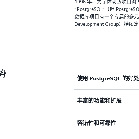
1996 年，为了体现该项目对
“PostgreSQL”（但 Post
数据库项目有一个专属的多元化贡献
Development Grou
势
使用 PostgreSQL 的
丰富的功能和扩展
PostgreSQL 在支持
优化（常见于
Oracle
和
SQ
阅读更多好处。
容错性和可靠性
PostgreSQL 拥有强
线/热备份以及完善的查询计划
展 PostgreSQL 数据库功能