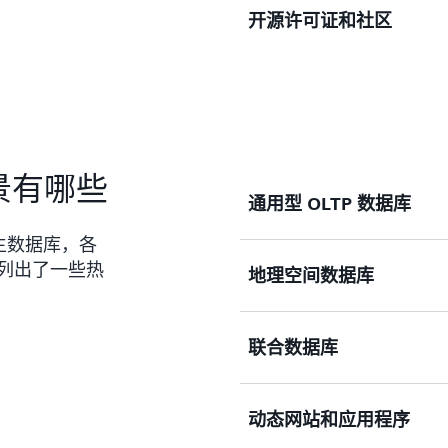
开源许可证和社区
PostgreSQL 是一个符合 A
子性、一致性、隔离性和持
具体而言，ACID 表示数
国际字符集、多字节字符编
的更改。预写日志记录、
PostgreSQL 源代码
多
大多数 SQL:2008 数据
等 PostgreSQL 功能使 
用、修改和实施它，同时无任何
BOOLEAN、CHAR、VAR
这消除了过度部署的风险。Po
TIMESTAMP。
期查找错误并修复，从而提
开发人员和管理员使用 Pos
场景有哪些
错应用程序，从而提供比 Maria
存储大型二进制对象，
通用型 OLTP 数据库
库
更高的数据完整性和可靠
外键、联接、视图、触
的主数据库，各
列出了一些热
地理空间数据库
PostgreSQL 具有卓越
领先的编程语言和协议，包括 
配置为自动失效转移和完全
Ruby、C/C++、Tcl 和 
企业使用 PostgreSQL 
联合数据库
序、解决方案和产品。
与
PostGIS 扩展
结合使用时，
它具有区域感知功能，可用
置的服务和地理信息系统（
PostgreSQL 数据库
均能够高度扩展。
动态网站和应用程序
PostgreSQL 的
外部数据封
括 NoSQL 类型）关联