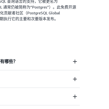
 SQL 查询语言的支持，它被更名为
greSQL 通常仍被简称为“Postgres”）。此免费开源
者社区（PostgreSQL Global
p）持续定期执行它的主要和次要版本发布。
好处有哪些？
高级数据类型方面战绩颇丰。它支持一定水平的性能
L Server
等对手型商业数据库）。请在下方
大的功能集，包括表空间、异步复制、嵌套事务、在
器/优化器。PostgreSQL 社区还开发了扩
的扩展。 PostgreSQL 支持：