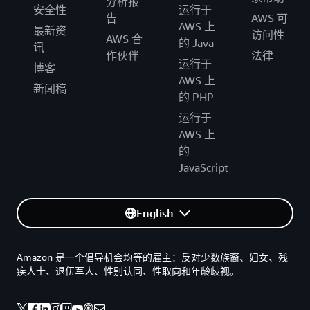
分析报
安全性
运行于
告
AWS 可
AWS 上
最新资
访问性
AWS 合
的 Java
讯
作伙伴
法律
运行于
博客
AWS 上
新闻稿
的 PHP
运行于
AWS 上
的
JavaScript
English
Amazon 是一个倡导机会均等的雇主：反对少数族裔、妇女、残
疾人士、退伍军人、性别认同、性取向和年龄歧视。