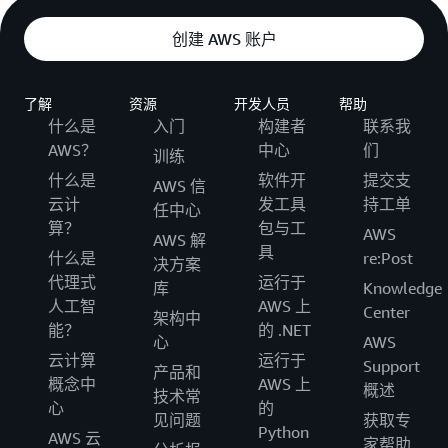
创建 AWS 账户
了解
资源
开发人员
帮助
什么是
入门
构建者
联系我
AWS？
中心
们
训练
什么是
软件开
提交支
AWS 信
云计
发工具
持工单
任中心
算？
包与工
AWS
AWS 解
具
什么是
re:Post
决方案
代理式
运行于
库
Knowledge
人工智
AWS 上
Center
架构中
能？
的 .NET
心
AWS
云计算
运行于
Support
产品和
概念中
AWS 上
概述
技术常
心
的
见问题
获取专
Python
AWS 云
家帮助