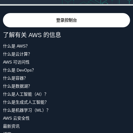
print
(
"Table created successfully."
)
dynamodb = boto3.client('dynamodb')

的自然属性。该实体是一对一映射，因此访
except
 Exception 
as
 e
:
问模式是基本的键值查找。由于表设计需要
print
(
"Could not create table. Error:"
)
USER = "jacksonjason"

在这个脚本中，我们没有在 Boto 3 中使用低
print
(
e
)
RANGE
属性，因此可以为
登录控制台
RANGE
键提供
端客户端，而是使用了更高级的
资源对象
。
填充值。
资源对象为使用 AWS API 提供了一个更简单
def fetch_user_and_photos(username):

了解有关 AWS 的信息
复制
的接口。
资源
对象在这种情况下非常有用，
    resp = dynamodb.query(

了解这些信息后，下面我们为每种实体类型
因为它可以批量处理我们的请求。可通过一
什么是 AWS？
        TableName='quick-photos',

的
HASH
和
RANGE
值设置以下模式：
        KeyConditionExpression="PK = :pk AND S
个
BatchWriteItem API
请求，最多写入 25 个
什么是云计算？
以上脚本通过
Boto 3
调用
CreateTable
操
        ExpressionAttributeValues={

数据项。
资源
对象会帮助我们处理批量请
AWS 可访问性
作。Boto3 是适用于 Python 的 AWS SDK。
            ":pk": { "S": "USER#{}".format(use
求，我们无需将数据分成 25 个或更少的数据
该操作声明了两个属性定义，它们是组成主
什么是 DevOps？
            ":metadata": { "S": "#METADATA#{}"
项。
实体
HASH
RANGE
键的类型化属性。虽然 DynamoDB 是无模式
            ":photos": { "S": "PHOTO$" },

什么是容器？
        },

的，但您必须声明组成主键的属性名称和类
什么是数据湖？
在终端执行以下命令，运行
        ScanIndexForward=True

型。属性必须包含在写入表的每个数据项
USER#
#METADATA#
什么是人工智能（AI）？
User
bulk_load_table.py
    )

脚本将数据载入表中。
<USERNAME>
<USERNAME>
中，因此必须在创建表时指定。
什么是生成式人工智能？
    user = User(resp['Items'][0])

什么是机器学习（ML）？
由于您要在一个表中存储不同的实体，因此
    user.photos = [Photo(item) for item in res
AWS 云安全性
PHOTO#
主键不能使用
python scripts
UserId
这样的属性名称。根据
/
bulk_load_table
.
USER#
Photo
<USERNAME>#
最新资讯
所存储实体的类型，属性的含义会有所不
    return user

<USERNAME>
<TIMESTAMP>