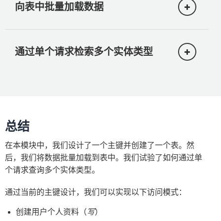
向表中批量加载数据
现在我们已经设计好了主键，下面我们来创
Photo
建一个表。
Reaction
在模块 1 的步骤 3 下载的代码中，包含一个
通过单个请求检索多个实体类型
Friendship
在这一步中，我们会将一些数据批量加载到
Python 脚本，位于
scripts/
目录中，名为
在上一步创建的 DynamoDB 表中。在后续步
这些实体体现了三种不同的数据关系。
create_table.py
。Python 脚本的内容如下：
骤中，我们将使用这些示例数据。
首先，应用程序上的每个用户都有个人资
正如我们在上一个模块中所说的，您应该根
在
scripts/
目录中，有一个名为
items.json
料，由表中的
User
实体表示。
import
 boto3

据 DynamoDB 表收到的请求数量对其进行优
的文件。该文件包含为实验项目随机生成的
总结
化。我们还介绍了，DynamoDB 不支持关系
在应用程序中，用户会拥有多张照片，而一
967 个示例数据项。这些数据项包括
User
、
dynamodb 
=
 boto3
.
client
(
'dynamodb'
)
型数据库的连接功能。因此，在设计表时应
张照片上会有多个互动。这些都是一对多的
Photo
、
Friendship
和
Reaction
实体。打开
在本模块中，我们设计了一个主键并创建了一个表。然
考虑到请求中所需的类似 join 的行为。
关系。
try
:
该文件便可查看部分示例数据。
后，我们将数据批量加载到表中。我们试验了如何通过单
    dynamodb
.
create_table
(
个请求查询多个实体类型。
        TableName
=
'quick-photos'
,
在这一步中，我们将展示如何通过单个请求
最后，
Friendship
实体表示多对多的关系。
scripts/ 目录中还有一个名为
        AttributeDefinitions
=
[
检索多个实体类型。在应用程序中，我们可
Friendship
实体表示在应用程序中，一个用
bulk_load_table.py
的文件，用于读取
通过当前的主键设计，我们可以实现以下访问模式：
{
能会想要获取某个用户的信息。这包括
User
户关注另一用户的情况。这是一种多对多的
items.json
文件中的数据项并将它们批量写
"AttributeName"
:
"PK"
,
实体上用户个人资料中的所有信息以及用户
关系，因为一个用户可能关注多个其他用
创建用户个人资料（
写
）
入 DynamoDB 表中。该文件的内容如下所
"AttributeType"
:
"S"