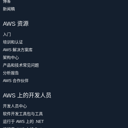
博客
同。例如，用户的主键可能是
复制
新闻稿
USERNAME
，而互动的主键可能是
TYPE
。
user = fetch_user_and_photos(USER)

因此，我们为属性设置通用名称：PK（表示
REACTION#
PHOTO#
为确认是否所有数据都已加载成功，可以执
AWS 资源
分区键）和 SK（表示排序键）。
Reaction
<USERNAME>#
<USERNAME>#
print(user)

行
Scan
操作，获取返回数据项计数。
<TYPE>
<TIMESTAMP>
for photo in user.photos:

入门
在键结构中配置属性后，我们需要为表指定
    print(photo)
在 AWS CLI 上运行以下命令，获取数据项计
培训和认证
预配吞吐量
。DynamoDB 有两种容量配置模
数：
USER#
#FRIEND#
AWS 解决方案库
式：预配和按需。采用预配容量模式时，您
Friendship
复制
<USERNAME>
<FRIEND_USERNAME>
架构中心
需要声明想预配的读写吞吐量。无论使用与
否，您都要为预配的容量付费。
产品和技术常见问题
aws dynamodb scan \

在开头部分，我们导入 Boto 3 库和一些简单
 --table-name quick-photos \

分析报告
在 DynamoDB 按需容量模式下，您可以按请
 --select COUNT
的类，表示应用程序代码中的对象。如果感
AWS 合作伙伴
求付费。单个请求的成本略高于完全使用预
兴趣，您可以在
application/entities.py
文件
我们来看一下上表。
配吞吐量的单个请求成本，但您不必花时间
中查看这些实体的定义。
复制
AWS 上的开发人员
首先，对于 User 实体，
HASH
值是
USER#
进行容量规划，也不必担心被节流。按需模
脚本的主要能力是由
fetch_user_and_photos
<USERNAME>
。请注意，我们使用了一个
开发人员中心
式非常适合突发性或不可预测的工作负载。
返回结果应如下所示。
函数定义模块。该函数类似于在应用程序中
前缀来标识实体，防止实体类型之间可能出
我们在本实验中使用预配容量模式，因为
软件开发工具包与工具
定义的函数，供任何需要这些数据的端点使
现的任何冲突。
DynamoDB 免费套餐额度可用于预配容量。
运行于 AWS 上的 .NET
用。