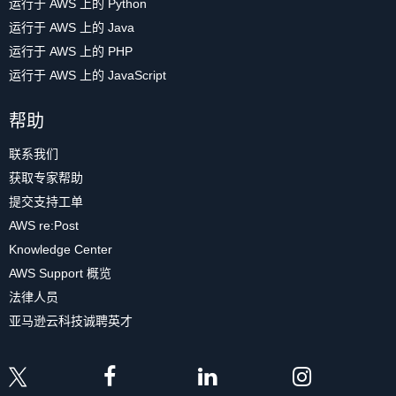
{

运行于 AWS 上的 Python
对于 User 实体的
RANGE
值，我们使用了静
使用以下命令运行 Python 脚本创建表。
    "Count": 967, 

运行于 AWS 上的 Java
使用此函数时，首先向 DynamoDB 发出一个
态前缀
#METADATA#
加 username 值。对
    "ScannedCount": 967, 

运行于 AWS 上的 PHP
Query 请求。该 Query 指定
USER#
于
RANGE
    "ConsumedCapacity": null

值，必须要有一个已知的值，比
运行于 AWS 上的 JavaScript
}
<Username>
作为
HASH
键，指定只返回特
如 username。这样就可以执行单数据项操
python scripts
/
create_table
.
定用户相关的数据项。
作，如
GetItem
、
PutItem
和
DeleteItem
。
帮助
复制
复制
然后，该 Query 指定一个介于
但是，如果您将此列用作索引的
HASH
键，
联系我们
#METADATA#<Username>
和
PHOTO$
之
则还需要
RANGE
在不同的 User 实体上具有
获取专家帮助
返回结果中，
Count
值为 967，表示所有数据
间的
RANGE
键条件表达式。此 Query 将返
不同的值，以实现
均衡分区
。因此，您需要
创建成功，则返回：“Table created
提交支持工单
项都已成功加载。
回一个 User 实体（其排序键为
将 username 附加到
RANGE
键。
successfully.”（表创建成功。）
AWS re:Post
#METADATA#）以及该用户的所有 Photo 实
下一步，我们将展示如何通过单个请求检索
其次，Photo 实体是特定 User 实体的子实
Knowledge Center
体（其排序键以
PHOTO#
开头）。字符串类
下一步，我们将向表中批量加载一些示例数
多个实体类型。这种检索方法可以减少应用
体。关于照片的主要访问模式是检索某个用
AWS Support 概览
型的排序键按 ASCII 字符编码排序。在
据。
程序中的网络请求总数，并提高应用程序性
户下按日期排序的照片。如果您需要按特定
ASCII
字符串中，美元符号 ($) 直接位于磅号
法律人员
能。
属性排序，则需要在
RANGE
键中包含该属
(#) 之后，这样可确保我们获得所有
Photo
实
亚马逊云科技诚聘英才
性，以便进行排序。对于 Photo 实体，使用
体。
与 User 实体相同的
HASH
键，这样可以通
收到响应后，我们会将数据项组合成应用程
过单个请求同时检索用户个人资料和用户照