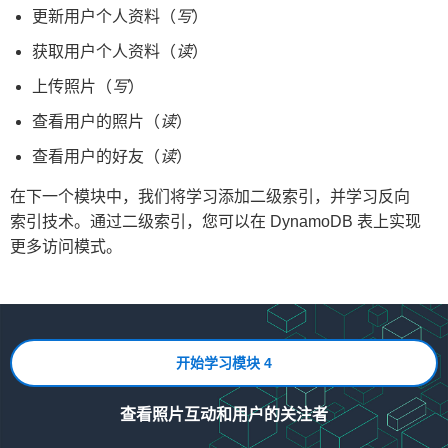
上传的所有照片。
户，而一个用户也可能有多个关注者。
示：
}
,
更新用户个人资料（
写
）
{
该请求跨越两个实体类型：
User
实体和
"AttributeName"
:
"SK"
,
多对多映射通常表示需要实现两种 Query 模
获取用户个人资料（
读
）
import json

"AttributeType"
:
"S"
Photo
实体。不过，这并不意味着需要发起多
式，我们的应用程序也不例外。在
上传照片（
写
）
}
个请求。
Friendship
实体中，有一种访问模式需要查
import boto3

]
,
查看用户的照片（
读
）
找关注某个特定用户的所有用户，还有一种
        KeySchema
=
[
在您下载的代码中，
application/
目录下有一
访问模式需要查找某个特定用户关注的所有
dynamodb = boto3.resource('dynamodb')

{
查看用户的好友（
读
）
个
fetch_user_and_photos.py
文件。此脚
table = dynamodb.Table('quick-photos')

用户。
"AttributeName"
:
"PK"
,
本展示了如何构建通过一次请求同时检索
在下一个模块中，我们将学习添加二级索引，并学习反向
"KeyType"
:
"HASH"
items = []

}
,
User
实体和对应用户上传的
Photo
实体的代
索引技术。通过二级索引，您可以在 DynamoDB 表上实现
因此，我们将使用一个包含
HASH
和
{
码。
更多访问模式。
RANGE
值的复合主键。复合主键为我们提供
with open('scripts/items.json', 'r') as f:

"AttributeName"
:
"SK"
,
了基于
HASH
键的
Query
功能，实现我们所
    for row in f:

"KeyType"
:
"RANGE"
fetch_user_and_photos.py
脚本代码如
需的一种查询模式。在 DynamoDB API 规范
        items.append(json.loads(row))

}
下：
中，分区键称为
HASH
，排序键称为
]
,
with table.batch_writer() as batch:

        ProvisionedThroughput
=
{
RANGE
。在本指南中，我们交替使用 API 术
    for item in items:

开始学习模块 4
"ReadCapacityUnits"
:
5
,
语，尤其是在讨论代码或 DynamoDB JSON
import boto3

        batch.put_item(Item=item)
"WriteCapacityUnits"
:
5
Wire 格式时。
}
查看照片互动和用户的关注者
from entities import User, Photo

)
复制
请注意，一对一实体
User
不具有
RANGE
值