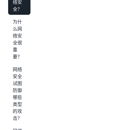
络安
全？
为什
么网
络安
全很
重
要？
网络
安全
试图
防御
哪些
类型
的攻
击？