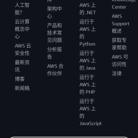
人工智
AWS 上
Center
架构中
能？
的 .NET
心
AWS
云计算
运行于
Support
产品和
概念中
AWS 上
概述
技术常
心
的
见问题
获取专
Python
AWS 云
家帮助
分析报
安全性
运行于
告
AWS 可
AWS 上
最新资
访问性
AWS 合
的 Java
讯
作伙伴
法律
运行于
博客
AWS 上
新闻稿
的 PHP
运行于
AWS 上
的
JavaScript