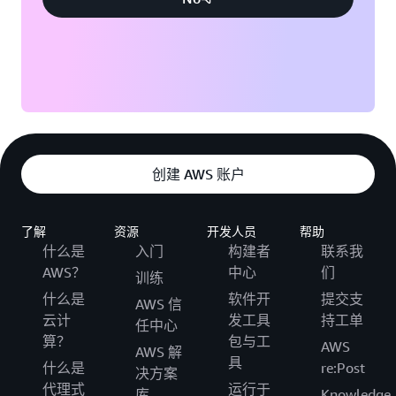
创建 AWS 账户
了解
资源
开发人员
帮助
什么是
入门
构建者
联系我
AWS？
中心
们
训练
什么是
软件开
提交支
AWS 信
云计
发工具
持工单
任中心
算？
包与工
AWS
AWS 解
具
什么是
re:Post
决方案
代理式
运行于
库
Knowledge