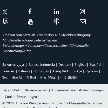
Amazon.com setzt als Arbeitgeber auf Gleichberechtigung:
Minderheiten/Frauen/Menschen mit
Behinderungen/Veteranen/Geschlechtsidentität/sexuelle
Orientierung/Alter.
Sprache
عربي
Bahasa Indonesia
Deutsch
English
Español
Français
Italiano
Português
Tiếng Việt
Türkçe
Ρусский
ไทย
日本語
한국어
中文 (简体)
中文 (繁體)
Datenschutz
|
Barrierefreiheit
|
Allgemeine Geschäftsbedingungen
|
Cookie-Einstellungen
|
© 2024, Amazon Web Services, Inc. bzw. Tochtergesellschaften des