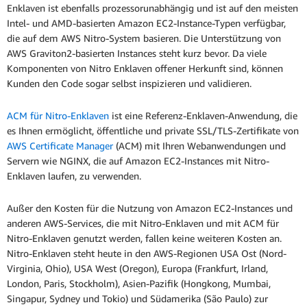
Enklaven ist ebenfalls prozessorunabhängig und ist auf den meisten
Intel- und AMD-basierten Amazon EC2-Instance-Typen verfügbar,
die auf dem AWS Nitro-System basieren. Die Unterstützung von
AWS Graviton2-basierten Instances steht kurz bevor. Da viele
Komponenten von Nitro Enklaven offener Herkunft sind, können
Kunden den Code sogar selbst inspizieren und validieren.
ACM für Nitro-Enklaven
ist eine Referenz-Enklaven-Anwendung, die
es Ihnen ermöglicht, öffentliche und private SSL/TLS-Zertifikate von
AWS Certificate Manager
(ACM) mit Ihren Webanwendungen und
Servern wie NGINX, die auf Amazon EC2-Instances mit Nitro-
Enklaven laufen, zu verwenden.
Außer den Kosten für die Nutzung von Amazon EC2-Instances und
anderen AWS-Services, die mit Nitro-Enklaven und mit ACM für
Nitro-Enklaven genutzt werden, fallen keine weiteren Kosten an.
Nitro-Enklaven steht heute in den AWS-Regionen USA Ost (Nord-
Virginia, Ohio), USA West (Oregon), Europa (Frankfurt, Irland,
London, Paris, Stockholm), Asien-Pazifik (Hongkong, Mumbai,
Singapur, Sydney und Tokio) und Südamerika (São Paulo) zur