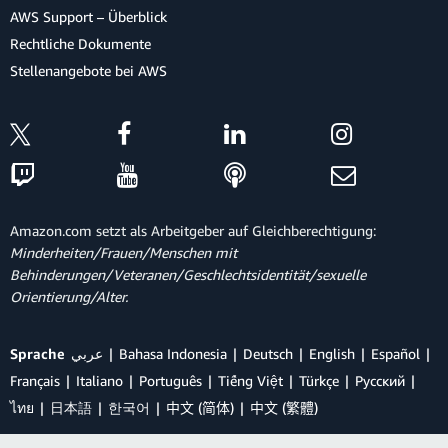
AWS Support – Überblick
Rechtliche Dokumente
Stellenangebote bei AWS
Amazon.com setzt als Arbeitgeber auf Gleichberechtigung:
Minderheiten/Frauen/Menschen mit
Behinderungen/Veteranen/Geschlechtsidentität/sexuelle
Orientierung/Alter.
Sprache
عربي
Bahasa Indonesia
Deutsch
English
Español
Français
Italiano
Português
Tiếng Việt
Türkçe
Ρусский
ไทย
日本語
한국어
中文 (简体)
中文 (繁體)