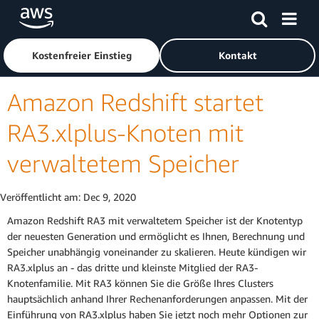
Überspringen zum Hauptinhalt
Klicken Sie hier, um zur Amazon Web Services-Startseite z
Kostenfreier Einstieg
Kontakt
Amazon Redshift startet
RA3.xlplus-Knoten mit
verwaltetem Speicher
Veröffentlicht am:
Dec 9, 2020
Amazon Redshift RA3 mit verwaltetem Speicher ist der Knotentyp
der neuesten Generation und ermöglicht es Ihnen, Berechnung und
Speicher unabhängig voneinander zu skalieren. Heute kündigen wir
RA3.xlplus an - das dritte und kleinste Mitglied der RA3-
Knotenfamilie. Mit RA3 können Sie die Größe Ihres Clusters
hauptsächlich anhand Ihrer Rechenanforderungen anpassen. Mit der
Einführung von RA3.xlplus haben Sie jetzt noch mehr Optionen zur