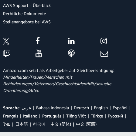
AWS Support – Überblick
Rechtliche Dokumente
Stellenangebote bei AWS
Amazon.com setzt als Arbeitgeber auf Gleichberechtigung:
Minderheiten/Frauen/Menschen mit
Behinderungen/Veteranen/Geschlechtsidentität/sexuelle
Orientierung/Alter.
Sprache
عربي
Bahasa Indonesia
Deutsch
English
Español
Français
Italiano
Português
Tiếng Việt
Türkçe
Ρусский
ไทย
日本語
한국어
中文 (简体)
中文 (繁體)