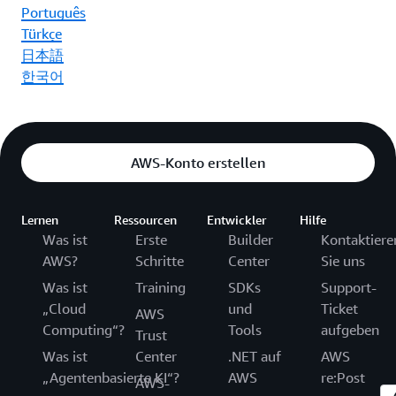
Português
Türkçe
日本語
한국어
AWS-Konto erstellen
Lernen
Ressourcen
Entwickler
Hilfe
Was ist
Erste
Builder
Kontaktiere
AWS?
Schritte
Center
Sie uns
Was ist
Training
SDKs
Support-
„Cloud
und
Ticket
AWS
Computing“?
Tools
aufgeben
Trust
Was ist
Center
.NET auf
AWS
„Agentenbasierte KI“?
AWS
re:Post
AWS-