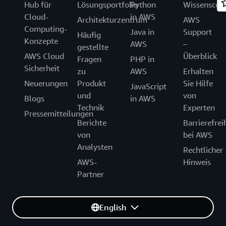
Hub für
Lösungsportfolio
Python
Wissenscen
Cloud-
in AWS
Architekturzentrum
AWS
Computing-
Java in
Support
Häufig
Konzepte
AWS
–
gestellte
AWS Cloud
Überblick
Fragen
PHP in
Sicherheit
zu
AWS
Erhalten
Neuerungen
Produkt
Sie Hilfe
JavaScript
und
von
Blogs
in AWS
Technik
Experten
Pressemitteilungen
Berichte
Barrierefrei
von
bei AWS
Analysten
Rechtlicher
AWS-
Hinweis
Partner
English