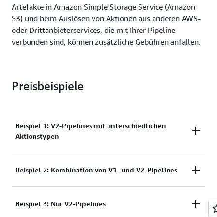
Artefakte in Amazon Simple Storage Service (Amazon
S3) und beim Auslösen von Aktionen aus anderen AWS-
oder Drittanbieterservices, die mit Ihrer Pipeline
verbunden sind, können zusätzliche Gebühren anfallen.
Preisbeispiele
Beispiel 1: V2-Pipelines mit unterschiedlichen
Aktionstypen
Nehmen wir an, Sie haben in einem 30-Tage-Monat
Beispiel 2: Kombination von V1- und V2-Pipelines
eine Pipeline vom Typ V2 und keine Pipelines vom
Typ V1. Die Pipeline vom Typ V2 besteht aus drei
Nehmen wir an, Sie haben in einem 30-Tage-Monat
Beispiel 3: Nur V2-Pipelines
Stufen: Quellphase mit einer AWS-
eine Pipeline vom Typ V2 und 10 Pipelines vom Typ
CodeConnections- und einer Amazon-S3-Aktion,