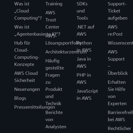
Was ist
Training
SDKs
Support-
„Cloud
und
Ticket
AWS
Computing“?
Tools
aufgeben
Trust
Was ist
Center
.NET auf
AWS
„Agentenbasierte KI“?
AWS
re:Post
AWS-
Hub für
Lösungsportfolio
Python
Wissenscen
Cloud-
in AWS
Architekturzentrum
AWS
Computing-
Java in
Support
Häufig
Konzepte
AWS
–
gestellte
AWS Cloud
Überblick
Fragen
PHP in
Sicherheit
zu
AWS
Erhalten
Neuerungen
Produkt
Sie Hilfe
JavaScript
und
von
Blogs
in AWS
Technik
Experten
Pressemitteilungen
Berichte
Barrierefrei
von
bei AWS
Analysten
Rechtlicher