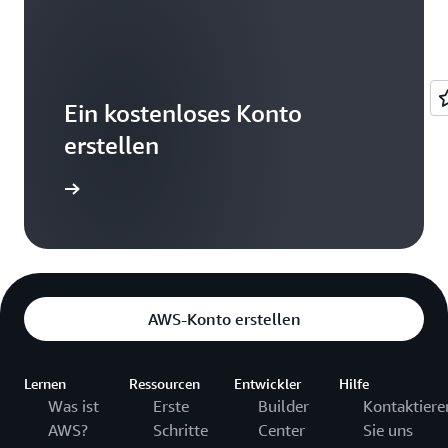
Ein kostenloses Konto
erstellen
istrieren
AWS-Konto erstellen
Lernen
Ressourcen
Entwickler
Hilfe
Was ist
Erste
Builder
Kontaktiere
AWS?
Schritte
Center
Sie uns