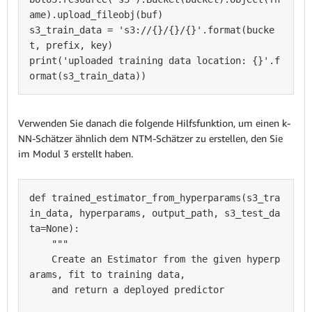
ame).upload_fileobj(buf)

s3_train_data = 's3://{}/{}/{}'.format(bucke
t, prefix, key)

print('uploaded training data location: {}'.f
Verwenden Sie danach die folgende Hilfsfunktion, um einen k-
NN-Schätzer ähnlich dem NTM-Schätzer zu erstellen, den Sie
im Modul 3 erstellt haben.
def trained_estimator_from_hyperparams(s3_tra
in_data, hyperparams, output_path, s3_test_da
ta=None):

    """

    Create an Estimator from the given hyperp
arams, fit to training data, 

    and return a deployed predictor
