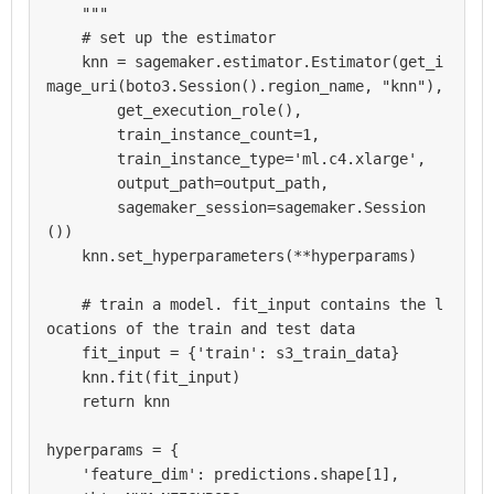
    """

    # set up the estimator

    knn = sagemaker.estimator.Estimator(get_i
mage_uri(boto3.Session().region_name, "knn"),

        get_execution_role(),

        train_instance_count=1,

        train_instance_type='ml.c4.xlarge',

        output_path=output_path,

        sagemaker_session=sagemaker.Session
())

    knn.set_hyperparameters(**hyperparams)

    # train a model. fit_input contains the l
ocations of the train and test data

    fit_input = {'train': s3_train_data}

    knn.fit(fit_input)

    return knn

hyperparams = {

    'feature_dim': predictions.shape[1],
