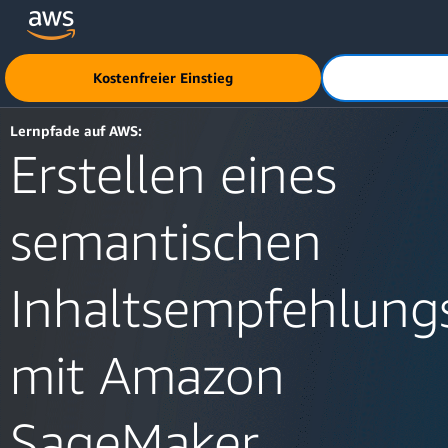
Überspringen zum Hauptinhalt
Klicken Sie hier, um zur Amazon Web Services-Startseite z
Kostenfreier Einstieg
Lernpfade auf AWS:
Erstellen eines
semantischen
Inhaltsempfehlung
mit Amazon
SageMaker