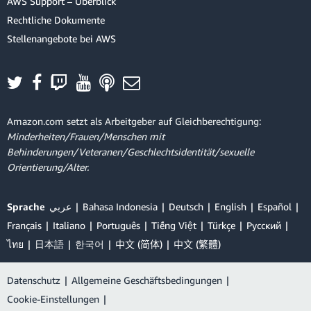
AWS Support – Überblick
Ihre Diagramme können je nach Anzahl der Themen (
NUM_TOPICS
)
Rechtliche Dokumente
etwas anders aussehen. Aber insgesamt zeigen diese Diagramme,
dass die Themenverteilung der nächstgelegenen
Stellenangebote bei AWS
Nachbardokumente, die vom k-NN-Modell mit Kosinus-Ähnlichkeit
gefunden wurden, ziemlich ähnlich wie die Themenverteilung des
Im letzten Schritt dieses Moduls erkunden Sie das
Testdokuments ist, das wir in das Modell eingespeist haben.
Inhaltsempfehlungsmodell.
Die Ergebnisse deuten darauf hin, dass k-NN eine gute Möglichkeit
Amazon.com setzt als Arbeitgeber auf Gleichberechtigung:
sein kann, ein semantisches Informationsabrufsystem zu erstellen,
Minderheiten/Frauen/Menschen mit
indem Sie die Dokumente zuerst in Themenvektoren einbetten und
Behinderungen/Veteranen/Geschlechtsidentität/sexuelle
dann ein k-NN-Modell verwenden, um die Empfehlungen zu
Orientierung/Alter.
generieren.
Sprache
عربي
Bahasa Indonesia
Deutsch
English
Español
Français
Italiano
Português
Tiếng Việt
Türkçe
Ρусский
ไทย
日本語
한국어
中文 (简体)
中文 (繁體)
Datenschutz
|
Allgemeine Geschäftsbedingungen
|
Cookie-Einstellungen
|