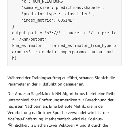
    'k': NUM_NEIGHBORS,

    'sample_size': predictions.shape[0],

    'predictor_type': 'classifier' ,

    'index_metric':'COSINE'

}

output_path = 's3://' + bucket + '/' + prefix 
+ '/knn/output'

knn_estimator = trained_estimator_from_hyperp
arams(s3_train_data, hyperparams, output_pat
Während der Trainingsauftrag ausführt, schauen Sie sich die
Parameter in der Hilfsfunktion genauer an.
Der Amazon SageMaker k-NN-Algorithmus bietet eine Reihe
unterschiedlicher Entfernungsmetriken zur Berechnung der
nächsten Nachbarn an. Eine beliebte Metrik, die in der
Verarbeitung natürlicher Sprache verwendet wird, ist die
Kosinus
-Entfernung. Mathematisch wird die Kosinus-
"Ähnlichkeit" zwischen zwei Vektoren A und B durch die