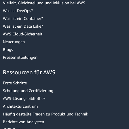
Vielfalt, Gleichstellung und Inklusion bei AWS
Was ist DevOps?
Was ist ein Container?
Führen Sie den folgenden Code aus, um die Themenverteilung
Was ist ein Data Lake?
darzustellen:
AWS Cloud-Sicherheit
Neuerungen
Blogs
Pressemitteilungen
Bereiten Sie dann die Testdaten auf, damit Sie Inferenzen ausführen
können.
Ressourcen für AWS
Kopieren Sie den folgenden Code in Ihr Notebook und wählen Sie
Erste Schritte
Run
aus.
Schulung und Zertifizierung
AWS-Lösungsbibliothek
Architekturzentrum
Probieren Sie nun einige andere Themen aus. Führen Sie die
folgenden Codezellen aus:
Häufig gestellte Fragen zu Produkt und Technik
Berichte von Analysten