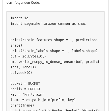
dem folgenden Code:
import io

import sagemaker.amazon.common as smac

print('train_features shape = ', predictions.
shape)

print('train_labels shape = ', labels.shape)

buf = io.BytesIO()

smac.write_numpy_to_dense_tensor(buf, predict
ions, labels)

buf.seek(0)

bucket = BUCKET

prefix = PREFIX

key = 'knn/train'

fname = os.path.join(prefix, key)

print(fname)

boto3.resource('s3').Bucket(bucket).Object(fn