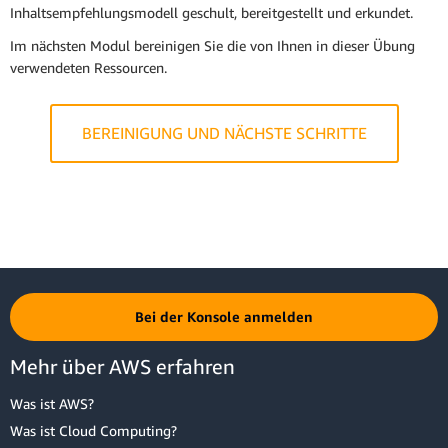
Inhaltsempfehlungsmodell geschult, bereitgestellt und erkundet.
Kopieren Sie den folgenden Code in Ihr Notebook und wählen Sie
Kopieren Sie den folgenden Code in Ihr Notebook und wählen Sie
Run
aus.
Im nächsten Modul bereinigen Sie die von Ihnen in dieser Übung
Run
aus.
verwendeten Ressourcen.
BEREINIGUNG UND NÄCHSTE SCHRITTE
Bei der Konsole anmelden
Mehr über AWS erfahren
Was ist AWS?
Was ist Cloud Computing?