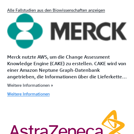
Alle Fallstudien aus den Biowissenschaften anzeigen
Merck nutzte AWS, um die Change Assessment
Knowledge Engine (CAKE) zu erstellen. CAKE wird von
einer Amazon Neptune Graph-Datenbank
angetrieben, die Informationen über die Lieferkette
und das regulatorische Betriebsumfeld von Merck
Weitere Informationen »
enthält. CAKE reduzierte die Dauer der
Weitere Informationen
Änderungsbewertung um bis zu 90 Prozent und den
gesamten manuellen Aufwand pro Bewertung um
30–70 Prozent.