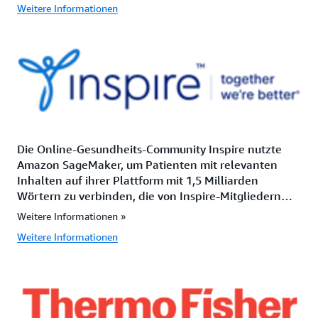
Weitere Informationen
traditionelle Pharma- und Biotechnologie-
Arzneimittelunternehmen, da es Impfstoffe und
Therapien per Messenger-RNA anbietet.
Die Online-Gesundheits-Community Inspire nutzte
Amazon SageMaker, um Patienten mit relevanten
Inhalten auf ihrer Plattform mit 1,5 Milliarden
Wörtern zu verbinden, die von Inspire-Mitgliedern
geschrieben wurden und mehr als 3 600 medizinische
Weitere Informationen »
Bedingungen repräsentieren.
Weitere Informationen