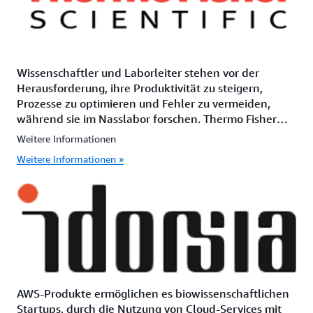
Wissenschaftler und Laborleiter stehen vor der
Herausforderung, ihre Produktivität zu steigern,
Prozesse zu optimieren und Fehler zu vermeiden,
während sie im Nasslabor forschen. Thermo Fisher
Scientific (Thermo Fisher) nutzt die Tools von Amazon
Weitere Informationen
Web Services (AWS) zur Ausstattung von Laboren, um
Weitere Informationen »
Wissenschaftler und Laborleiter bei dieser Arbeit zu
unterstützen.
AWS-Produkte ermöglichen es biowissenschaftlichen
Startups, durch die Nutzung von Cloud-Services mit