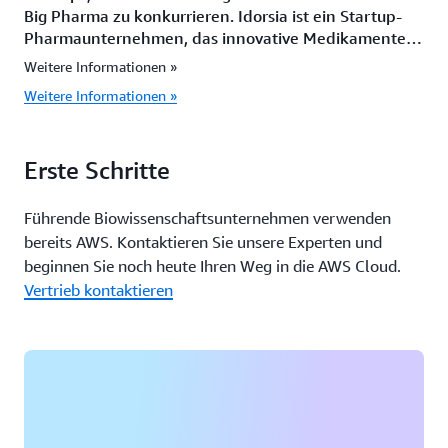
Big Pharma zu konkurrieren. Idorsia ist ein Startup-
Pharmaunternehmen, das innovative Medikamente
entdeckt und entwickelt. Idorsia führt 90 Prozent
Weitere Informationen »
seines Berechnungsbedarfs mit AWS-Produkten wie
Weitere Informationen »
Amazon WorkSpaces und AWS Lambda aus.
Erste Schritte
Führende Biowissenschaftsunternehmen verwenden
bereits AWS. Kontaktieren Sie unsere Experten und
beginnen Sie noch heute Ihren Weg in die AWS Cloud.
Vertrieb kontaktieren