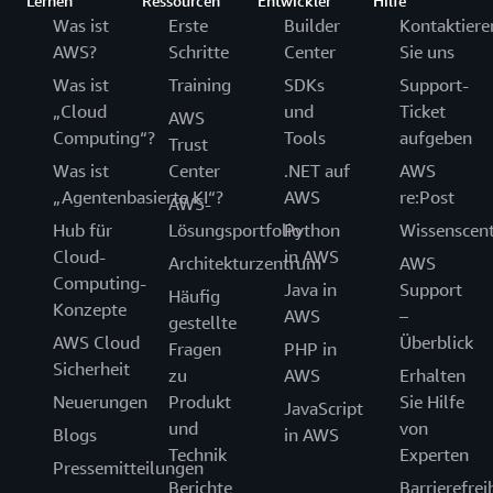
Lernen
Ressourcen
Entwickler
Hilfe
Was ist
Erste
Builder
Kontaktiere
AWS?
Schritte
Center
Sie uns
Was ist
Training
SDKs
Support-
„Cloud
und
Ticket
AWS
Computing“?
Tools
aufgeben
Trust
Was ist
Center
.NET auf
AWS
„Agentenbasierte KI“?
AWS
re:Post
AWS-
Hub für
Lösungsportfolio
Python
Wissenscen
Cloud-
in AWS
Architekturzentrum
AWS
Computing-
Java in
Support
Häufig
Konzepte
AWS
–
gestellte
AWS Cloud
Überblick
Fragen
PHP in
Sicherheit
zu
AWS
Erhalten
Neuerungen
Produkt
Sie Hilfe
JavaScript
und
von
Blogs
in AWS
Technik
Experten
Pressemitteilungen
Berichte
Barrierefrei