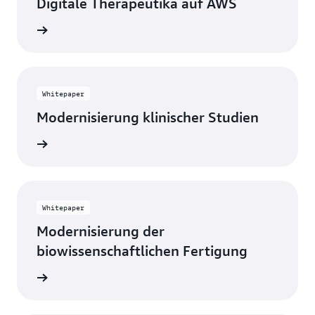
Digitale Therapeutika auf AWS
ationen
Whitepaper
Modernisierung klinischer Studien
ationen
Whitepaper
Modernisierung der
biowissenschaftlichen Fertigung
ationen