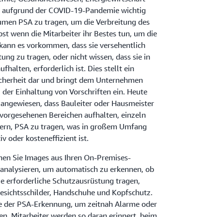
es aufgrund der COVID-19-Pandemie wichtig
umen PSA zu tragen, um die Verbreitung des
bst wenn die Mitarbeiter ihr Bestes tun, um die
 kann es vorkommen, dass sie versehentlich
ung zu tragen, oder nicht wissen, dass sie in
fhalten, erforderlich ist. Dies stellt ein
 Sicherheit dar und bringt dem Unternehmen
der Einhaltung von Vorschriften ein. Heute
angewiesen, dass Bauleiter oder Hausmeister
n vorgesehenen Bereichen aufhalten, einzeln
nern, PSA zu tragen, was in großem Umfang
v oder kosteneffizient ist.
en Sie Images aus Ihren On-Premises-
analysieren, um automatisch zu erkennen, ob
ie erforderliche Schutzausrüstung tragen,
esichtsschilder, Handschuhe und Kopfschutz.
e der PSA-Erkennung, um zeitnah Alarme oder
n. Mitarbeiter werden so daran erinnert, beim