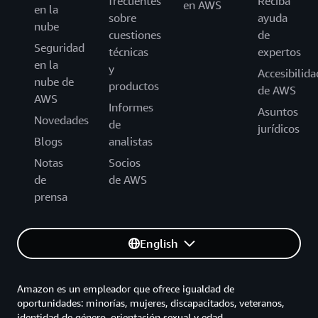
frecuentes
Reciba
en AWS
en la
sobre
ayuda
nube
cuestiones
de
Seguridad
técnicas
expertos
en la
y
Accesibilida
nube de
productos
de AWS
AWS
Informes
Asuntos
Novedades
de
jurídicos
Blogs
analistas
Notas
Socios
de
de AWS
prensa
English
Amazon es un empleador que ofrece igualdad de
oportunidades: minorías, mujeres, discapacitados, veteranos,
identidad de género, orientación sexual y edad.