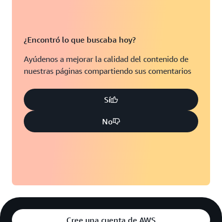
South Bend, Indiana
Los Ángeles, California
San Luis, Misuri
Miami, Florida
¿Encontró lo que buscaba hoy?
Bahía de Tampa, Florida
Minneapolis, Minnesota
Ayúdenos a mejorar la calidad del contenido de
Toronto, Ontario
nuestras páginas compartiendo sus comentarios
Montreal, Quebec
Washington D.C.
Sí
No
Cree una cuenta de AWS