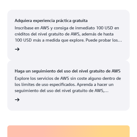
Oeste de EE. UU. (Norte de California)
Ashburn, Virginia
Nashville, Tennessee
Este de EE. UU. (Norte de Virginia)
Atlanta, Georgia
Nueva York, Nueva York
Adquiera experiencia práctica gratuita
EE.UU. Este (Ohio)
Inscríbase en AWS y consiga de inmediato 100 USD en
Boston, Massachusetts
Newark, Nueva Jersey
créditos del nivel gratuito de AWS, además de hasta
Oeste de EE. UU. (Oregón)
100 USD más a medida que explore. Puede probar los
Chicago, Illinois
Palo Alto, California
Disponible
Próximamente
servicios de AWS durante un máximo de 6 meses sin
ratuita
coste alguno. Solo pagará cuando tenga todo listo para
Columbus, Ohio
Phoenix, Arizona
crecer.
Dallas/Fort Worth,
Filadelfia, Pensilvania
Haga un seguimiento del uso del nivel gratuito de AWS
Texas
Portland, Oregón
Explore los servicios de AWS sin coste alguno dentro de
los límites de uso especificados. Aprenda a hacer un
Denver, Colorado
Querétaro, México
seguimiento del uso del nivel gratuito de AWS,
administrar los créditos y configurar alertas de costos en
Hayward, California
tutorial
Salt Lake City, Utah
este tutorial de 10 minutos.
Houston, Texas
San José, California
Jacksonville, Florida
Seattle, Washington
Kansas City, Misuri