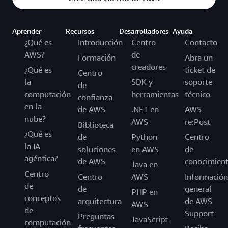
Aprender
Recursos
Desarrolladores
Ayuda
¿Qué es
Introducción
Centro
Contacto
AWS?
de
Formación
Abra un
creadores
¿Qué es
ticket de
Centro
la
SDK y
soporte
de
computación
herramientas
técnico
confianza
en la
de AWS
.NET en
AWS
nube?
AWS
re:Post
Biblioteca
¿Qué es
de
Python
Centro
la IA
soluciones
en AWS
de
agéntica?
de AWS
conocimien
Java en
Centro
Centro
AWS
Información
de
de
general
PHP en
conceptos
arquitectura
de AWS
AWS
de
Support
Preguntas
JavaScript
computación