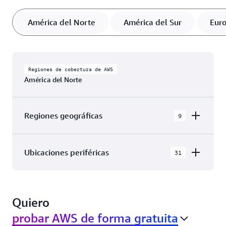
América del Norte
América del Sur
Eur
Regiones de cobertura de AWS
América del Norte
Regiones geográficas
9
AWS GovCloud (Este de EE. UU.)
Ubicaciones periféricas
31
AWS GovCloud (Oeste de EE. UU.)
La nube de AWS en América del Norte tiene 31
Canadá (centro)
Zonas de disponibilidad dentro de 9 Regiones
Oeste de Canadá (Calgary)
Quiero
geográficas, con 31 Ubicaciones de red de
periferia y 3 Ubicaciones de caché de periferia.
México (centro)
probar AWS de forma gratuita