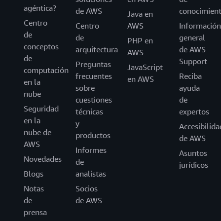
agéntica?
de AWS
conocimien
Java en
Centro
Centro
AWS
Información
de
de
general
PHP en
conceptos
arquitectura
de AWS
AWS
de
Support
Preguntas
JavaScript
computación
frecuentes
Reciba
en AWS
en la
sobre
ayuda
nube
cuestiones
de
Seguridad
técnicas
expertos
en la
y
Accesibilida
nube de
productos
de AWS
AWS
Informes
Asuntos
Novedades
de
jurídicos
Blogs
analistas
Notas
Socios
de
de AWS
prensa