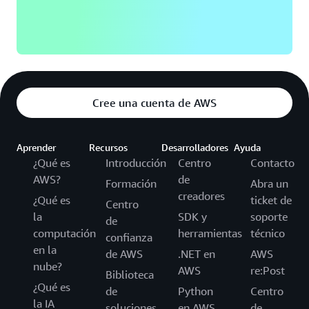
Cree una cuenta de AWS
Aprender
Recursos
Desarrolladores
Ayuda
¿Qué es
Introducción
Centro
Contacto
AWS?
de
Formación
Abra un
creadores
¿Qué es
ticket de
Centro
la
SDK y
soporte
de
computación
herramientas
técnico
confianza
en la
de AWS
.NET en
AWS
nube?
AWS
re:Post
Biblioteca
¿Qué es
de
Python
Centro
la IA
soluciones
en AWS
de