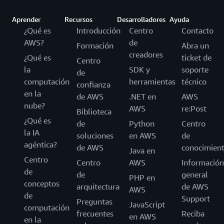
Aprender
Recursos
Desarrolladores
Ayuda
¿Qué es
Introducción
Centro
Contacto
AWS?
de
Formación
Abra un
creadores
¿Qué es
ticket de
Centro
la
SDK y
soporte
de
computación
herramientas
técnico
confianza
en la
de AWS
.NET en
AWS
nube?
AWS
re:Post
Biblioteca
¿Qué es
de
Python
Centro
la IA
soluciones
en AWS
de
agéntica?
de AWS
conocimien
Java en
Centro
Centro
AWS
Información
de
de
general
PHP en
conceptos
arquitectura
de AWS
AWS
de
Support
Preguntas
JavaScript
computación
frecuentes
Reciba
en AWS
en la