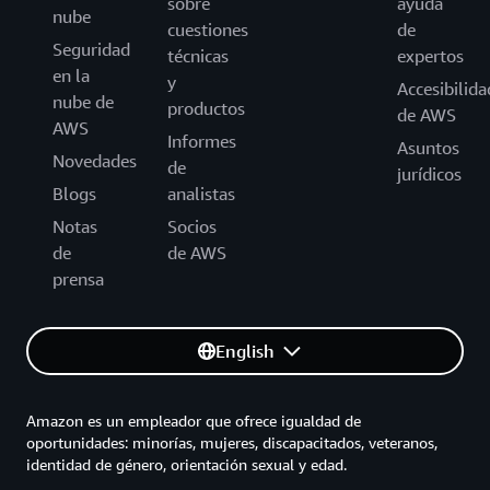
sobre
ayuda
nube
cuestiones
de
Seguridad
técnicas
expertos
en la
y
Accesibilida
nube de
productos
de AWS
AWS
Informes
Asuntos
Novedades
de
jurídicos
Blogs
analistas
Notas
Socios
de
de AWS
prensa
English
Amazon es un empleador que ofrece igualdad de
oportunidades: minorías, mujeres, discapacitados, veteranos,
identidad de género, orientación sexual y edad.