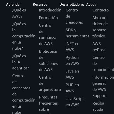
Aprender
Recursos
Desarrolladores
Ayuda
¿Qué es
Introducción
Centro
Contacto
AWS?
de
Formación
Abra un
creadores
¿Qué es
ticket de
Centro
la
SDK y
soporte
de
computación
herramientas
técnico
confianza
en la
de AWS
.NET en
AWS
nube?
AWS
re:Post
Biblioteca
¿Qué es
de
Python
Centro
la IA
soluciones
en AWS
de
agéntica?
de AWS
conocimien
Java en
Centro
Centro
AWS
Información
de
de
general
PHP en
conceptos
arquitectura
de AWS
AWS
de
Support
Preguntas
JavaScript
computación
frecuentes
Reciba
en AWS
en la
sobre
ayuda
nube