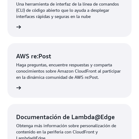
Una herramienta de interfaz de la línea de comandos
(CLI) de código abierto que lo ayuda a desplegar
interfaces rápidas y seguras en la nube
rmación
AWS re:Post
Haga preguntas, encuentre respuestas y comparta
conocimientos sobre Amazon CloudFront al participar
en la dinámica comunidad de AWS re:Post.
rmación
Documentación de Lambda@Edge
Obtenga más información sobre personalización de
contenido en la periferia con CloudFront y
Lambda@Edge