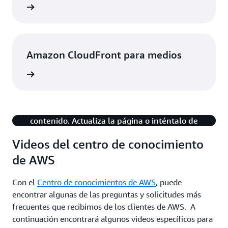
rmación
Amazon CloudFront para medios
rmación
Hay un problema con la reproducción de este
contenido. Actualiza la página o inténtalo de
nuevo en unos minutos.
Videos del centro de conocimiento
de AWS
Con el
Centro de conocimientos de AWS
, puede
encontrar algunas de las preguntas y solicitudes más
frecuentes que recibimos de los clientes de AWS. A
continuación encontrará algunos videos específicos para