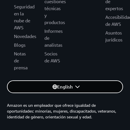
cuestiones
de
Seguridad
técnicas
expertos
en la
y
Accesibilida
nube de
productos
de AWS
AWS
Informes
Asuntos
Novedades
de
jurídicos
Blogs
analistas
Notas
Socios
de
de AWS
prensa
English
Amazon es un empleador que ofrece igualdad de
oportunidades: minorías, mujeres, discapacitados, veteranos,
identidad de género, orientación sexual y edad.