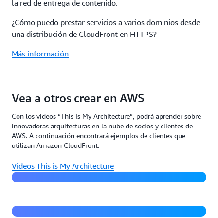
la red de entrega de contenido.
¿Cómo puedo prestar servicios a varios dominios desde
una distribución de CloudFront en HTTPS?
Más información
Vea a otros crear en AWS
Con los videos “This Is My Architecture”, podrá aprender sobre
innovadoras arquitecturas en la nube de socios y clientes de
Streaming de video para eventos en directo en
AWS. A continuación encontrará ejemplos de clientes que
Channel 7
utilizan Amazon CloudFront.
Videos This is My Architecture
Selección de productos sin servidor en Amazon Fresh