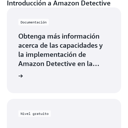
Introducción a Amazon Detective
orígenes, ni de transferencias y almacenamiento de
datos.
Documentación
Obtenga más información
acerca de las capacidades y
la implementación de
Amazon Detective en la
documentación
entación
correspondiente
Nivel gratuito