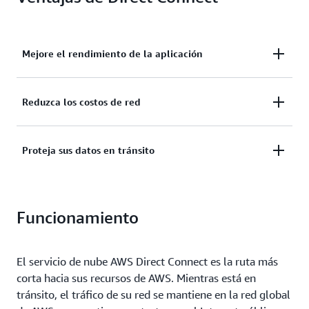
Mejore el rendimiento de la aplicación
Mejore el rendimiento de las aplicaciones al
Reduzca los costos de red
establecer una conexión directa con AWS y evitar la
Internet pública.
Las tarifas bajas para transferir datos fuera de AWS
Proteja sus datos en tránsito
pueden reducir los costos de red en comparación
con otros servicios de AWS.
Utilice múltiples opciones de cifrado para proteger
los datos a medida que circulan entre su red y AWS.
Funcionamiento
El servicio de nube AWS Direct Connect es la ruta más
corta hacia sus recursos de AWS. Mientras está en
tránsito, el tráfico de su red se mantiene en la red global