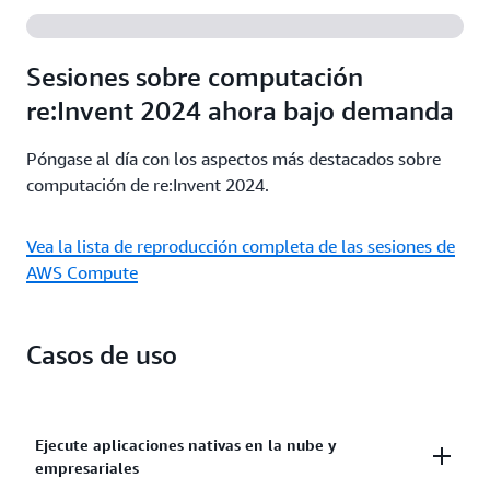
Migre y cree aplicaciones fácilmente con AWS
Plans.
Migration Tools, AWS Managed Services o Amazon
Lightsail. Descubra de qué manera puede ayudarle
Más información
Sesiones sobre computación
AWS.
re:Invent 2024 ahora bajo demanda
Más información
Póngase al día con los aspectos más destacados sobre
computación de re:Invent 2024.
Vea la lista de reproducción completa de las sesiones de
AWS Compute
Casos de uso
Ejecute aplicaciones nativas en la nube y
empresariales