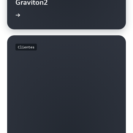
Graviton2
rmación
Clientes