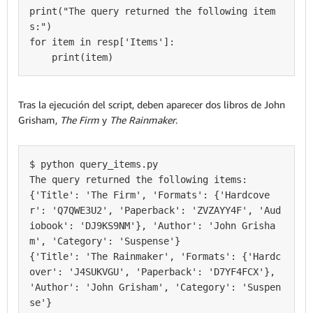
print("The query returned the following item
s:")

for item in resp['Items']:

    print(item)
Tras la ejecución del script, deben aparecer dos libros de John
Grisham,
The Firm
y
The Rainmaker
.
$ python query_items.py

The query returned the following items:

{'Title': 'The Firm', 'Formats': {'Hardcove
r': 'Q7QWE3U2', 'Paperback': 'ZVZAYY4F', 'Aud
iobook': 'DJ9KS9NM'}, 'Author': 'John Grisha
m', 'Category': 'Suspense'}

{'Title': 'The Rainmaker', 'Formats': {'Hardc
over': 'J4SUKVGU', 'Paperback': 'D7YF4FCX'}, 
'Author': 'John Grisham', 'Category': 'Suspen
se'}