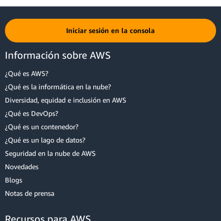
existentes en la tabla. Tras la replicación de todos los elementos, el
índice queda disponible para las consultas. La duración de la
El siguiente ejemplo de script agrega un índice secundario global a
replicación varía en función del tamaño de la tabla.
una tabla existente.
Iniciar sesión en la consola
Puede utilizar el script
query_with_index.py
para consultar el nuevo
índice. Ejecute el script en su terminal con el siguiente comando.
Información sobre AWS
¿Qué es AWS?
¿Qué es la informática en la nube?
Diversidad, equidad e inclusión en AWS
¿Qué es DevOps?
El comando ejecuta el siguiente script para recuperar todos los
¿Qué es un contenedor?
libros en la tienda que pertenecen a la
Categoría
de
Suspenso
.
¿Qué es un lago de datos?
Seguridad en la nube de AWS
Novedades
Blogs
Notas de prensa
Recursos para AWS