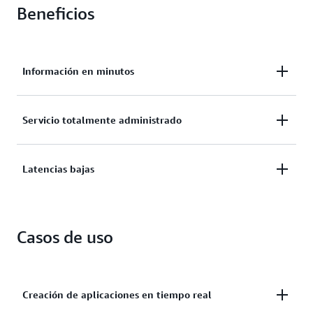
Beneficios
Información en minutos
Ingiera, almacene y procese datos de streaming en
Servicio totalmente administrado
tiempo real para obtener información en minutos,
no en días.
Ejecute sus aplicaciones de streaming en una
Latencias bajas
infraestructura sin servidor con un servicio
totalmente administrado.
Gestione cualquier cantidad de datos de streaming
de miles de fuentes y procéselos con latencias bajas.
Casos de uso
Creación de aplicaciones en tiempo real