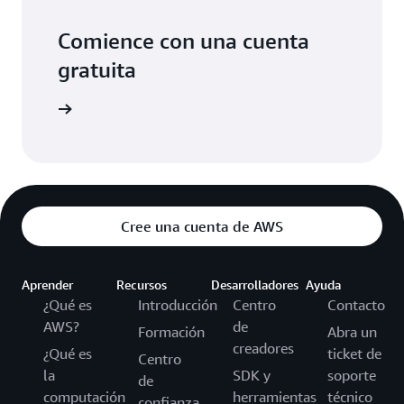
Comience con una cuenta
gratuita
egístrese
Cree una cuenta de AWS
Aprender
Recursos
Desarrolladores
Ayuda
¿Qué es
Introducción
Centro
Contacto
AWS?
de
Formación
Abra un
creadores
¿Qué es
ticket de
Centro
la
SDK y
soporte
de
computación
herramientas
técnico
confianza