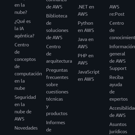
en la
de AWS
.NET en
AWS
nube?
AWS
re:Post
Biblioteca
¿Qué es
de
Python
Centro
la IA
soluciones
en AWS
de
agéntica?
de AWS
conocimien
Java en
Centro
Centro
AWS
Información
de
de
general
PHP en
conceptos
arquitectura
de AWS
AWS
de
Support
Preguntas
JavaScript
computación
frecuentes
Reciba
en AWS
en la
sobre
ayuda
nube
cuestiones
de
Seguridad
técnicas
expertos
en la
y
Accesibilida
nube de
productos
de AWS
AWS
Informes
Asuntos
Novedades
de
jurídicos