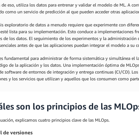
 de eso, utiliza los datos para entrenar y validar el modelo de ML. A 
do como un servicio de predicción al que pueden acceder otras aplicacion
isis exploratorio de datos a menudo requiere que experimente con difere
esté lista para su implementación. Esto conduce a implementaciones fr
s de los datos. El seguimiento de los experimentos y la administración
senciales antes de que las aplicaciones puedan integrar el modelo a su 
s fundamental para administrar de forma sistemática y simultánea el
digo de la aplicación y los datos. Una implementación óptima de MLOps 
 de software de entornos de integración y entrega continuas (CI/CD). L
ones y los servicios que utilizan y aquellos que los consumen como par
áles son los principios de las MLOp
uación, explicamos cuatro principios clave de las MLOps.
l de versiones