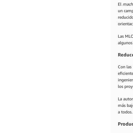
El
machi
un campo
reducido
orientac
Las MLO
algunos 
Reducc
Con las
eficient
ingenie
los pro
La auto
más bajo
a todos.
Produc