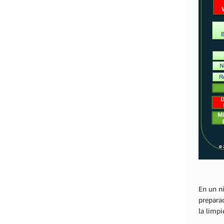
En un ni
preparac
la limpi