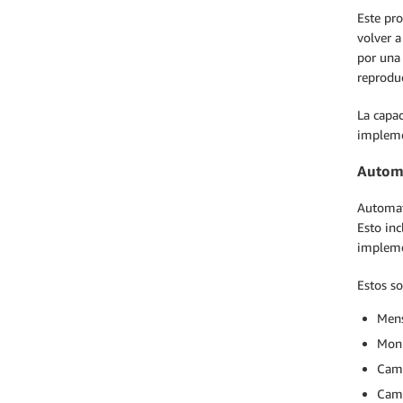
Este pro
volver a
por una
reproduc
La capac
impleme
Autom
Automat
Esto inc
impleme
Estos s
Mens
Moni
Camb
Camb