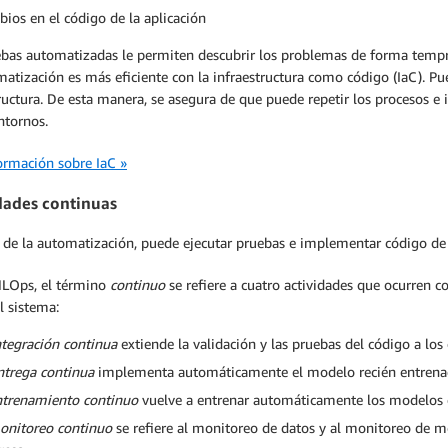
ios en el código de la aplicación
ebas automatizadas le permiten descubrir los problemas de forma tempra
atización es más eficiente con la infraestructura como código (IaC). Pu
tructura. De esta manera, se asegura de que puede repetir los procesos 
ntornos.
ormación sobre IaC »
dades continuas
s de la automatización, puede ejecutar pruebas e implementar código de
MLOps, el término
continuo
se refiere a cuatro actividades que ocurren 
l sistema:
ntegración continua
extiende la validación y las pruebas del código a los
ntrega continua
implementa automáticamente el modelo recién entrenado
ntrenamiento continuo
vuelve a entrenar automáticamente los modelos 
onitoreo continuo
se refiere al monitoreo de datos y al monitoreo de m