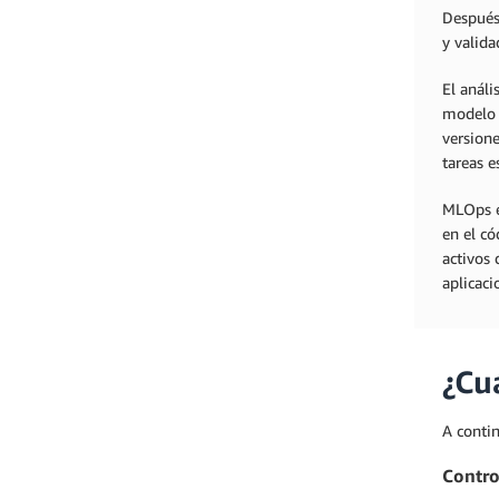
Después
y valida
El anál
modelo 
versione
tareas e
MLOps e
en el có
activos
aplicaci
¿Cu
A contin
Contro