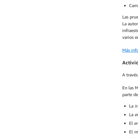
Camb
Las pru
La autom
infraes
varios e
Más inf
Activi
A travé
En las 
parte de
La
i
La
e
El
e
El
m