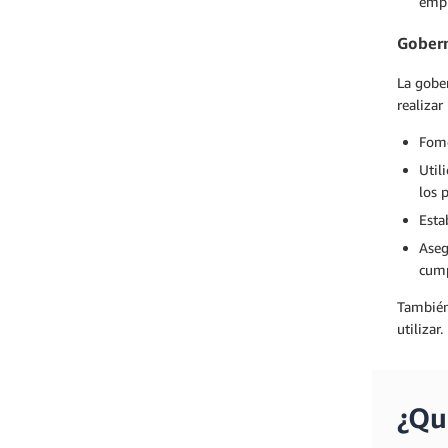
empr
Gobern
La gober
realizar
Fome
Util
los 
Esta
Aseg
cump
También 
utilizar
¿Qu