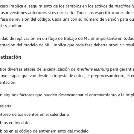
ceso implica el seguimiento de los cambios en los activos de
machine l
 usar versiones anteriores si es necesario. Todas las especificaciones 
 fase de revisión del código. Cada una con su número de versión para 
ir y auditar.
idad de replicación en un flujo de trabajo de ML es importante en todas 
ntación del modelo de ML. Implica que cada fase debería producir resul
atización
ice diversas etapas de la canalización de
machine learning
para garantiza
luye etapas que van desde la ingesta de datos, el preprocesamiento, el 
ntación.
on algunos factores que pueden desencadenar el entrenamiento y la im
ajería
toreo de los eventos en el calendario
ios en los datos
ios en el código de entrenamiento del modelo