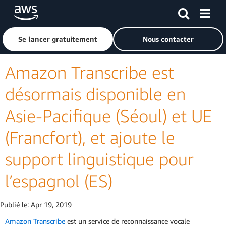
Passer au contenu principal
Cliquer ici pour revenir à la page d'accueil d'Amazon Web S
Se lancer gratuitement
Nous contacter
Amazon Transcribe est
désormais disponible en
Asie-Pacifique (Séoul) et UE
(Francfort), et ajoute le
support linguistique pour
l’espagnol (ES)
Publié le:
Apr 19, 2019
Amazon Transcribe
est un service de reconnaissance vocale