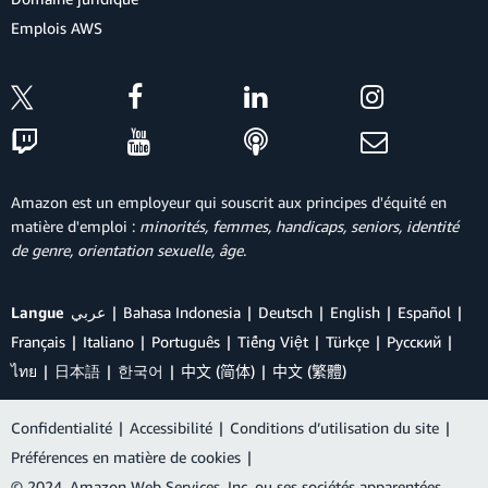
Emplois AWS
Amazon est un employeur qui souscrit aux principes d'équité en
matière d'emploi :
minorités, femmes, handicaps, seniors, identité
de genre, orientation sexuelle, âge
.
Langue
عربي
Bahasa Indonesia
Deutsch
English
Español
Français
Italiano
Português
Tiếng Việt
Türkçe
Ρусский
ไทย
日本語
한국어
中文 (简体)
中文 (繁體)
Confidentialité
|
Accessibilité
|
Conditions d’utilisation du site
|
Préférences en matière de cookies
|
© 2024, Amazon Web Services, Inc. ou ses sociétés apparentées.