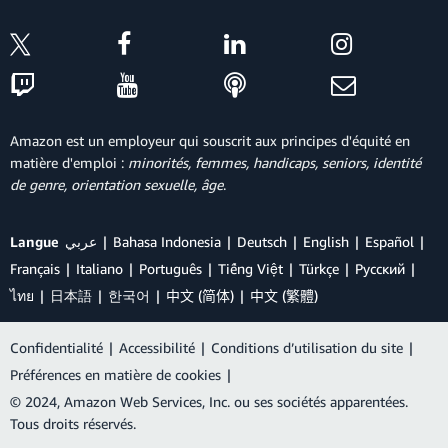
Amazon est un employeur qui souscrit aux principes d'équité en
matière d'emploi :
minorités, femmes, handicaps, seniors, identité
de genre, orientation sexuelle, âge
.
Langue
عربي
Bahasa Indonesia
Deutsch
English
Español
Français
Italiano
Português
Tiếng Việt
Türkçe
Ρусский
ไทย
日本語
한국어
中文 (简体)
中文 (繁體)
Confidentialité
|
Accessibilité
|
Conditions d’utilisation du site
|
Préférences en matière de cookies
|
© 2024, Amazon Web Services, Inc. ou ses sociétés apparentées.
Tous droits réservés.