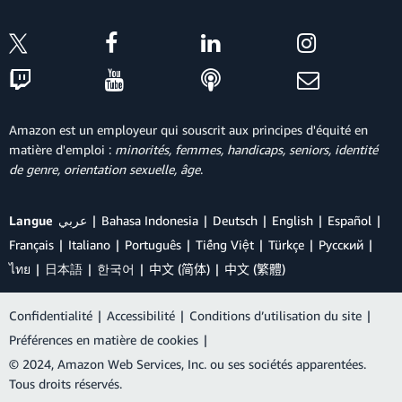
Amazon est un employeur qui souscrit aux principes d'équité en
matière d'emploi :
minorités, femmes, handicaps, seniors, identité
de genre, orientation sexuelle, âge
.
Langue
عربي
Bahasa Indonesia
Deutsch
English
Español
Français
Italiano
Português
Tiếng Việt
Türkçe
Ρусский
ไทย
日本語
한국어
中文 (简体)
中文 (繁體)
Confidentialité
|
Accessibilité
|
Conditions d’utilisation du site
|
Préférences en matière de cookies
|
© 2024, Amazon Web Services, Inc. ou ses sociétés apparentées.
Tous droits réservés.